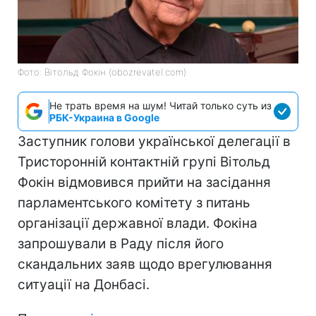
Фото: Вітольд Фокін (obozrevatel.com)
Не трать время на шум! Читай только суть из
РБК-Украина в Google
Заступник голови української делегації в
Тристоронній контактній групі Вітольд
Фокін відмовився прийти на засідання
парламентського комітету з питань
організації державної влади. Фокіна
запрошували в Раду після його
скандальних заяв щодо врегулювання
ситуації на Донбасі.