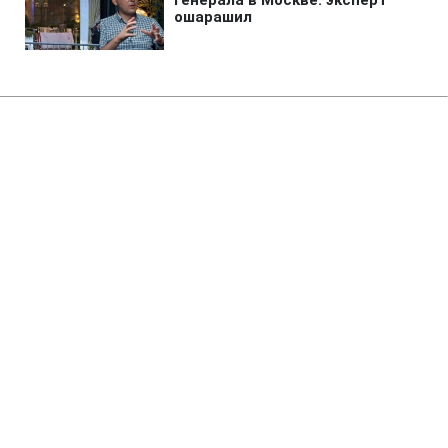
Главная
»
Новости
»
Война в Украине
В Киеве есть погибший в
результате ночной атаки РФ
10:22 08.08.2026 Сб
1 мин
Тело жертвы обнаружили утром
ТАТЬЯНА СТЕПАНОВА