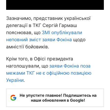
Зазначимо, представник української
делегації в ТКГ Сергій Гармаш
пояснював, що
ЗМІ опублікували
неповний зміст заяви Фокіна
щодо
амністії бойовиків.
Крім того, в Офісі президента
наголошували, що
заяви Фокіна поза
межами ТКГ не є офіційною позицією
України
.
Не упустите главное! Подпишитесь на
наши обновления в Google!