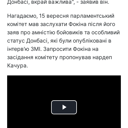
Донбасі, вкрай важлива", - заявив він.
Нагадаємо, 15 вересня парламентський
комітет мав заслухати Фокіна після його
заяв про амністію бойовиків та особливий
статус Донбасі, які були опубліковані в
інтерв'ю ЗМІ. Запросити Фокіна на
засідання комітету пропонував нардеп
Качура.
Play
Video