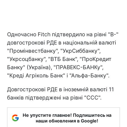
Одночасно Fitch підтвердило на рівні "B-"
довгострокові РДЕ в національній валюті
"Промінвестбанку", "УкрСиббанку",
"Укрсоцбанку", "ВТБ Банк", "ПроКредит
Банку" (Україна), "ПРАВЕКС-БАНКу",
"Креді Агріколь Банк" і "Альфа-Банку".
Довгострокові РДЕ в іноземній валюті 11
банків підтверджені на рівні "CCC".
Не упустите главное! Подпишитесь на
наши обновления в Google!