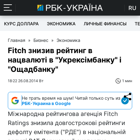
RU
КУРС ДОЛЛАРА
ЭКОНОМИКА
ЛИЧНЫЕ ФИНАНСЫ
T
Главная
»
Бизнес
»
Экономика
Fitch знизив рейтинг в
нацвалюті в "Укрексімбанку" і
"Ощадбанку"
18:22 26.08.2014 Вт
1 мин
Не трать время на шум! Читай только суть из
РБК-Украина в Google
Міжнародна рейтингова агенція Fitch
Ratings знизила довгострокові рейтинги
дефолту емітента ("РДЕ") в національній