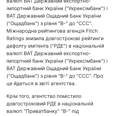
валюті ВАТ Державний експортно-
імпортний банк України ("Укрексімбанк") і
ВАТ Державний Ощадний Банк України
("Ощадбанк") з рівня "B-" до "CCC".
Міжнародна рейтингова агенція Fitch
Ratings знизила довгострокові рейтинги
дефолту емітента ("РДЕ") в національній
валюті ВАТ Державний експортно-
імпортний банк України ("Укрексімбанк") і
ВАТ Державний Ощадний Банк України
("Ощадбанк") з рівня "B-" до "CCC". Про
це йдеться в звіті агентства.
Крім того, агентство помістило
довгостроковий РДЕ в національній
валюті "Приватбанку" "B-" під