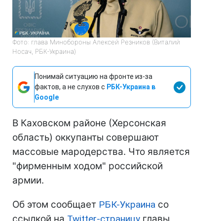
Фото: глава Минобороны Алексей Резников (Виталий
Носач, РБК-Украина)
Понимай ситуацию на фронте из-за
фактов, а не слухов с
РБК-Украина в
Google
В Каховском районе (Херсонская
область) оккупанты совершают
массовые мародерства. Что является
"фирменным ходом" российской
армии.
Об этом сообщает
РБК-Украина
со
ссылкой на
Twitter-страницу
главы