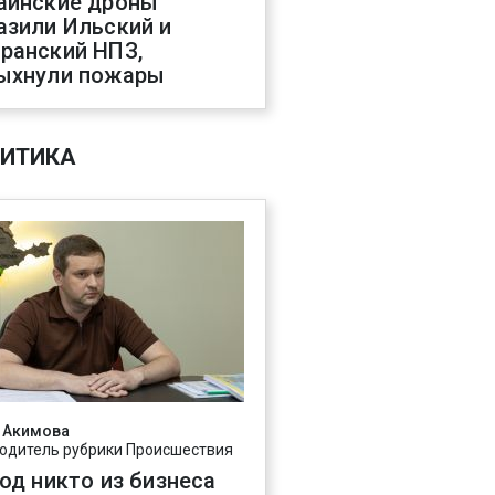
аинские дроны
азили Ильский и
ранский НПЗ,
ыхнули пожары
ИТИКА
 Акимова
одитель рубрики Происшествия
год никто из бизнеса