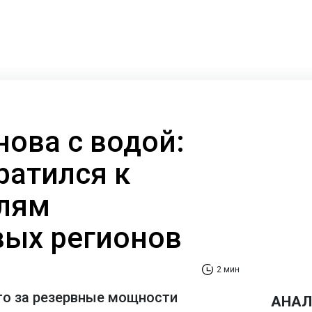
нова с водой:
ратился к
лям
ых регионов
2 мин
то за резервные мощности
АНАЛ