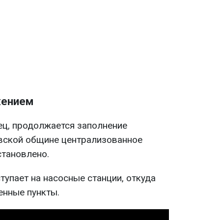
жением
ец, продолжается заполнение
овской общине централизованное
тановлено.
тупает на насосные станции, откуда
енные пункты.