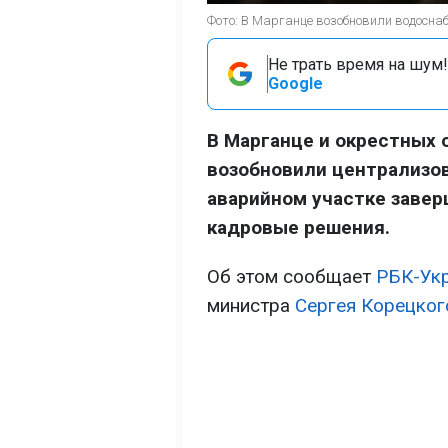
Фото: В Марганце возобновили водоснаб
Не трать время на шум!
Google
В Марганце и окрестных
возобновили централизо
аварийном участке завер
кадровые решения.
Об этом сообщает
РБК-Ук
министра
Сергея Корецког