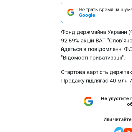
Не трать время на шум!
Google
Фонд держмайна України (
92,89% акцій ВАТ "Слов'ян
йдеться в повідомленні ФД
"Відомості приватизації".
Стартова вартість держпаке
Продажу підлягає 40 млн 76
Не упустите 
об
Или читайте