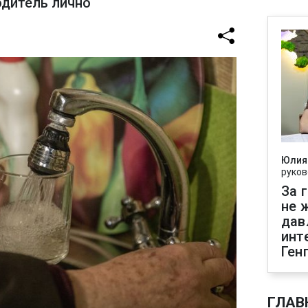
одитель лично
Юлия
руков
За 
не 
дав
инт
Ген
ГЛАВ