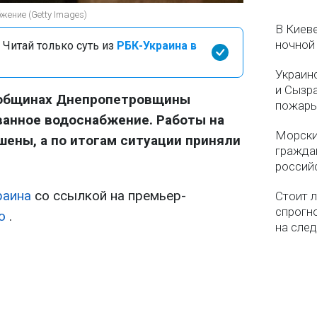
жение (Getty Images)
В Киеве
ночной
 Читай только суть из
РБК-Украина в
Украин
и Сызр
 общинах Днепропетровщины
пожар
ванное водоснабжение. Работы на
Морски
шены, а по итогам ситуации приняли
гражда
россий
раина
со ссылкой на премьер-
Стоит л
спрогно
о
.
на сле