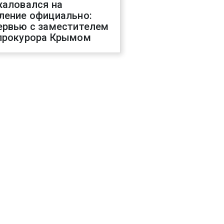
жаловался на
ление официально:
ервью с заместителем
прокурора Крымом