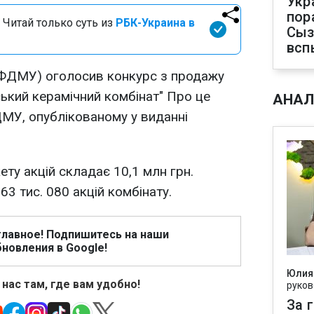
Укр
пор
 Читай только суть из
РБК-Украина в
Сыз
всп
ФДМУ) оголосив конкурс з продажу
ський керамічний комбінат" Про це
АНАЛ
МУ, опублікованому у виданні
ту акцій складає 10,1 млн грн.
3 тис. 080 акцій комбінату.
главное! Подпишитесь на наши
новления в Google!
Юлия
 нас там, где вам удобно!
руков
За 