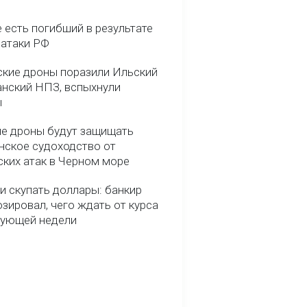
 есть погибший в результате
 атаки РФ
ские дроны поразили Ильский
анский НПЗ, вспыхнули
ы
е дроны будут защищать
нское судоходство от
ских атак в Черном море
и скупать доллары: банкир
зировал, чего ждать от курса
дующей недели