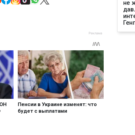
не 
дав
инт
Ген