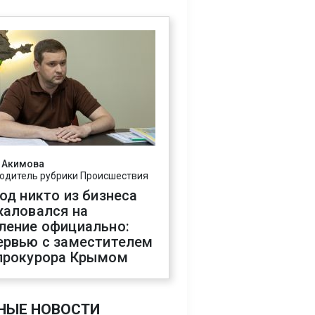
 Акимова
одитель рубрики Происшествия
год никто из бизнеса
жаловался на
ление официально:
ервью с заместителем
прокурора Крымом
НЫЕ НОВОСТИ