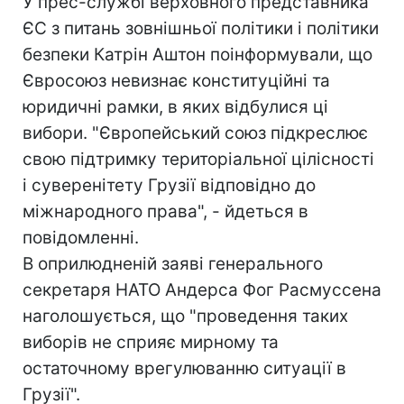
У прес-службі верховного представника
ЄС з питань зовнішньої політики і політики
безпеки Катрін Аштон поінформували, що
Євросоюз невизнає конституційні та
юридичні рамки, в яких відбулися ці
вибори. "Європейський союз підкреслює
свою підтримку територіальної цілісності
і суверенітету Грузії відповідно до
міжнародного права", - йдеться в
повідомленні.
В оприлюдненій заяві генерального
секретаря НАТО Андерса Фог Расмуссена
наголошується, що "проведення таких
виборів не сприяє мирному та
остаточному врегулюванню ситуації в
Грузії".