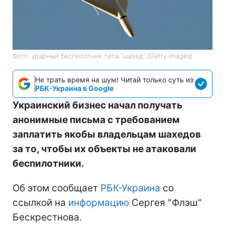
Фото: ударный беспилотник типа "шахед" (Getty Images)
Не трать время на шум! Читай только суть из
РБК-Украина в Google
Украинский бизнес начал получать
анонимные письма с требованием
заплатить якобы владельцам шахедов
за то, чтобы их объекты не атаковали
беспилотники.
Об этом сообщает
РБК-Украина
со
ссылкой на
информацию
Сергея "Флэш"
Бескрестнова.