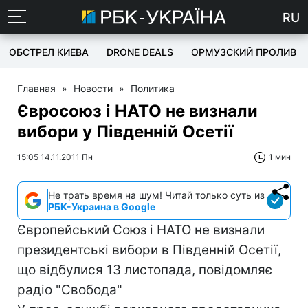
RU
ОБСТРЕЛ КИЕВА
DRONE DEALS
ОРМУЗСКИЙ ПРОЛИВ
Главная
»
Новости
»
Политика
Євросоюз і НАТО не визнали
вибори у Південній Осетії
15:05 14.11.2011 Пн
1 мин
Не трать время на шум! Читай только суть из
РБК-Украина в Google
Європейський Союз і НАТО не визнали
президентські вибори в Південній Осетії,
що відбулися 13 листопада, повідомляє
радіо "Свобода"