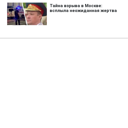
Главная
»
Жизнь
»
Изменения
Зарплаты учителей и стипендии
возрастут с 1 сентября: сколько
доплатят
22:58 06.08.2026 Чт
1 мин
Произойдут долгожданные изменения
для педагогов и студентов
ЕЛЕНА БДЖОЛА