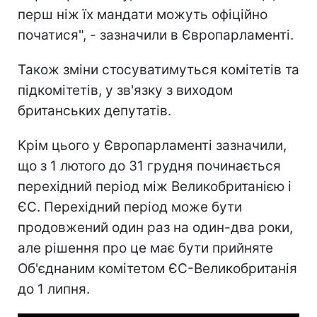
перш ніж їх мандати можуть офіційно
початися", - зазначили в Європарламенті.
Також зміни стосуватимуться комітетів та
підкомітетів, у зв'язку з виходом
британських депутатів.
Крім цього у Європарламенті зазначили,
що з 1 лютого до 31 грудня починається
перехідний період між Великобританією і
ЄС. Перехідний період може бути
продовжений один раз на один-два роки,
але рішення про це має бути прийняте
Об'єднаним комітетом ЄС-Великобританія
до 1 липня.