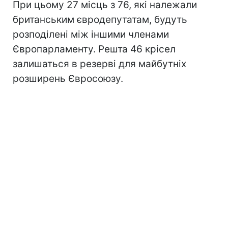
При цьому 27 місць з 76, які належали
британським євродепутатам, будуть
розподілені між іншими членами
Європарламенту. Решта 46 крісел
залишаться в резерві для майбутніх
розширень Євросоюзу.