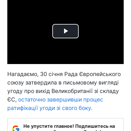
Play
Video
Нагадаємо, 30 січня Рада Європейського
союзу затвердила в письмовому вигляді
угоду про вихід Великобританії зі складу
ЄС,
остаточно завершивши процес
ратифікації угоди зі свого боку.
Не упустите главное! Подпишитесь на