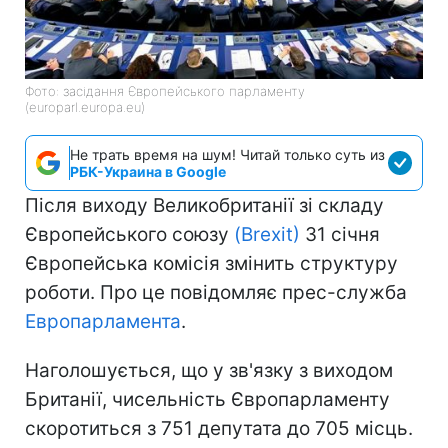
Фото: засідання Європейського парламенту
(europarl.europa.eu)
Не трать время на шум! Читай только суть из
РБК-Украина в Google
Після виходу Великобританії зі складу
Європейського союзу
(Brexit)
31 січня
Європейська комісія змінить структуру
роботи. Про це повідомляє прес-служба
Европарламента
.
Наголошується, що у зв'язку з виходом
Британії, чисельність Європарламенту
скоротиться з 751 депутата до 705 місць.