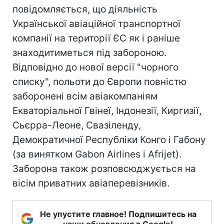
повідомляється, що діяльність
Української авіаційної транспортної
компанії на території ЄС як і раніше
знаходитиметься під забороною.
Відповідно до нової версії "чорного
списку", польоти до Європи повністю
заборонені всім авіакомпаніям
Екваторіальної Гвінеї, Індонезії, Киргизії,
Сьєрра-Леоне, Свазіленду,
Демократичної Республіки Конго і Габону
(за винятком Gabon Airlines і Afrijet).
Заборона також розповсюджується на
вісім приватних авіаперевізників.
Не упустите главное! Подпишитесь на