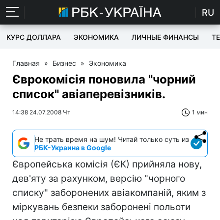
RU
КУРС ДОЛЛАРА
ЭКОНОМИКА
ЛИЧНЫЕ ФИНАНСЫ
T
Главная
»
Бизнес
»
Экономика
Єврокомісія поновила "чорний
список" авіаперевізників.
14:38 24.07.2008 Чт
1 мин
Не трать время на шум! Читай только суть из
РБК-Украина в Google
Європейська комісія (ЄК) прийняла нову,
дев'яту за рахунком, версію "чорного
списку" заборонених авіакомпаній, яким з
міркувань безпеки заборонені польоти