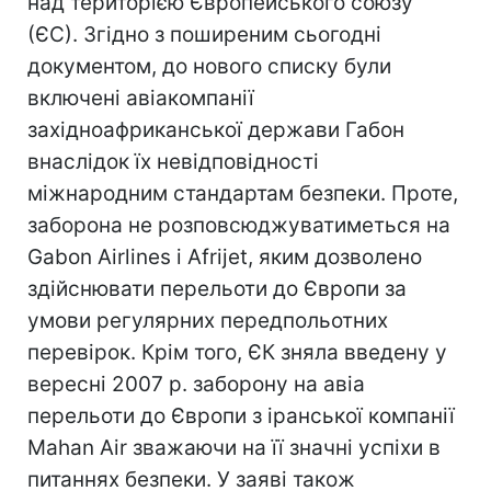
над територією Європейського союзу
(ЄС). Згідно з поширеним сьогодні
документом, до нового списку були
включені авіакомпанії
західноафриканської держави Габон
внаслідок їх невідповідності
міжнародним стандартам безпеки. Проте,
заборона не розповсюджуватиметься на
Gabon Airlines і Afrijet, яким дозволено
здійснювати перельоти до Європи за
умови регулярних передпольотних
перевірок. Крім того, ЄК зняла введену у
вересні 2007 р. заборону на авіа
перельоти до Європи з іранської компанії
Mahan Air зважаючи на її значні успіхи в
питаннях безпеки. У заяві також