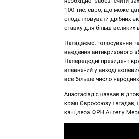
необхідне "забезпечити за
100 тис. євро, що може да
оподатковувати дрібних в
ставку для більш великих в
Нагадаємо, голосування па
введення антикризового зб
Напередодні президент кра
впевнений у виході волеви
все більше число народних
Анастасіадіс назвав відпо
країн Євросоюзу і згадав,
канцлера ФРН Ангелу Мер