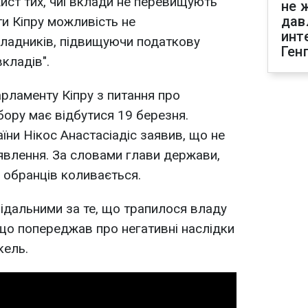
хист тих, чиї вклади не перевищують
не 
дав
ти Кіпру можливість не
инт
кладників, підвищуючи податкову
Ген
кладів".
рламенту Кіпру з питання про
ору має відбутися 19 березня.
їни Нікос Анастасіадіс заявив, що не
явлення. За словами глави держави,
 обранців коливається.
відальними за те, що трапилося владу
 що попереджав про негативні наслідки
кель.