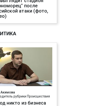
 выглядит стадион
рноморец" после
сийской атаки (фото,
ео)
ИТИКА
 Акимова
одитель рубрики Происшествия
год никто из бизнеса