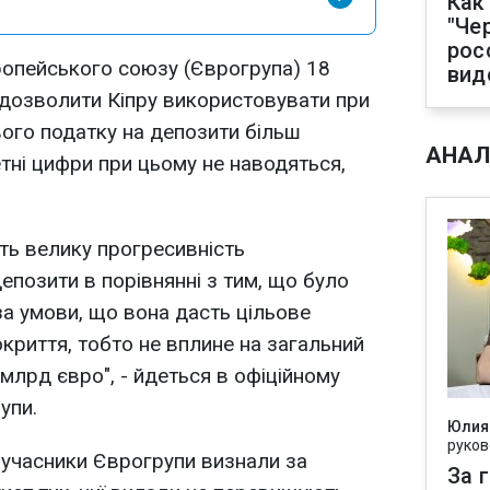
Как
"Че
рос
вропейського союзу (Єврогрупа) 18
вид
 дозволити Кіпру використовувати при
ого податку на депозити більш
АНАЛ
тні цифри при цьому не наводяться,
ть велику прогресивність
епозити в порівнянні з тим, що було
за умови, що вона дасть цільове
криття, тобто не вплине на загальний
млрд євро", - йдеться в офіційному
упи.
Юлия
руков
, учасники Єврогрупи визнали за
За 