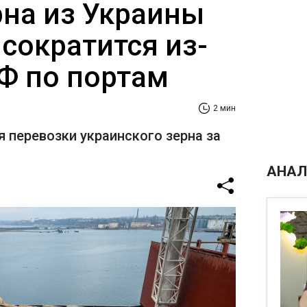
рна из Украины
сократится из-
РФ по портам
2 мин
я перевозки украинского зерна за
АНАЛ