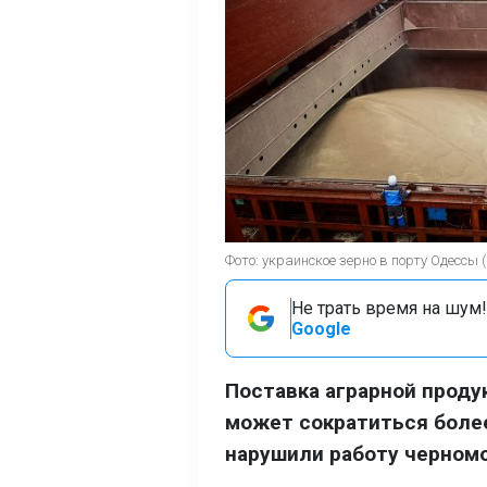
Фото: украинское зерно в порту Одессы (
Не трать время на шум!
Google
Поставка аграрной проду
может сократиться более
нарушили работу черномо