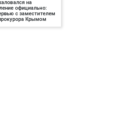
жаловался на
ление официально:
ервью с заместителем
прокурора Крымом