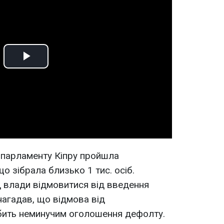
Play
Video
 парламенту Кіпру пройшла
о зібрала близько 1 тис. осіб.
 влади відмовитися від введення
нагадав, що відмова від
бить неминучим оголошення дефолту.