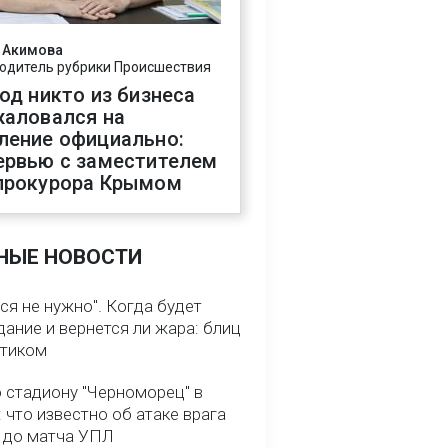
 Акимова
одитель рубрики Происшествия
год никто из бизнеса
жаловался на
ление официально:
ервью с заместителем
прокурора Крымом
НЫЕ НОВОСТИ
ся не нужно". Когда будет
ание и вернется ли жара: блиц
птиком
о стадиону "Черноморец" в
 что известно об атаке врага
ь до матча УПЛ