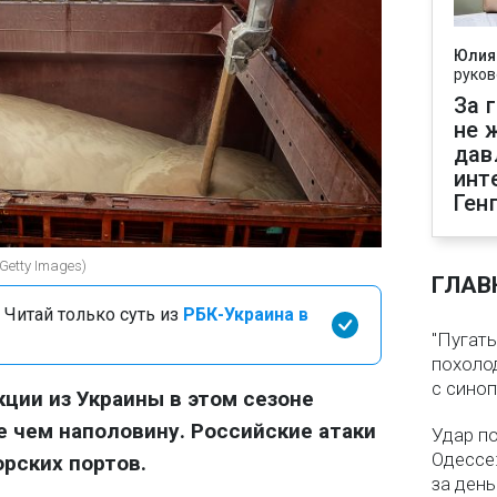
Юлия
руков
За 
не 
дав
инт
Ген
Getty Images)
ГЛАВ
 Читай только суть из
РБК-Украина в
"Пугать
похолод
с сино
кции из Украины в этом сезоне
 чем наполовину. Российские атаки
Удар п
Одессе:
рских портов.
за ден