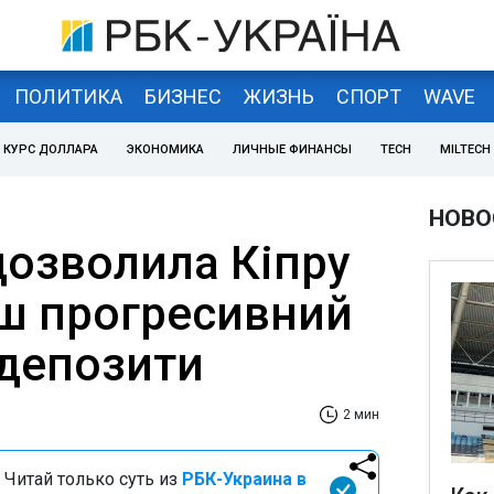
ПОЛИТИКА
БИЗНЕС
ЖИЗНЬ
СПОРТ
WAVE
КУРС ДОЛЛАРА
ЭКОНОМИКА
ЛИЧНЫЕ ФИНАНСЫ
TECH
MILTECH
НОВО
дозволила Кіпру
ьш прогресивний
 депозити
2 мин
 Читай только суть из
РБК-Украина в