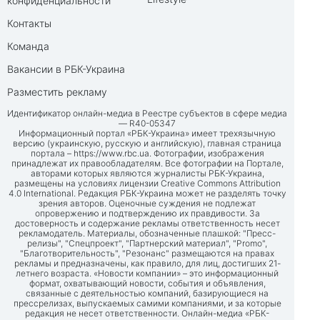
конфиденциальности
Контакты
Команда
Вакансии в РБК-Украина
Разместить рекламу
Идентификатор онлайн-медиа в Реестре субъектов в сфере медиа
— R40-05347
Информационный портал «РБК-Украина» имеет трехязычную
версию (украинскую, русскую и английскую), главная страница
портала –
https://www.rbc.ua
. Фотографии, изображения
принадлежат их правообладателям. Все фотографии на Портале,
авторами которых являются журналисты РБК-Украина,
размещены на условиях лицензии Creative Commons Attribution
4.0 International. Редакция РБК-Украина может не разделять точку
зрения авторов. Оценочные суждения не подлежат
опровержению и подтверждению их правдивости. За
достоверность и содержание рекламы ответственность несет
рекламодатель. Материалы, обозначенные плашкой: "Пресс-
релизы", "Спецпроект", "Партнерский материал", "Promo",
"Благотворительность", "Резонанс" размещаются на правах
рекламы и предназначены, как правило, для лиц, достигших 21-
летнего возраста. «Новости компании» – это информационный
формат, охватывающий новости, события и объявления,
связанные с деятельностью компаний, базирующиеся на
прессрелизах, выпускаемых самими компаниями, и за которые
редакция не несет ответственности. Онлайн-медиа «РБК-