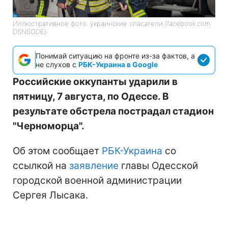
Иллюстративное фото: украинские спасатели (facebook.com
DSNSODE)
Понимай ситуацию на фронте из-за фактов, а
не слухов с
РБК-Украина в Google
Российские оккупанты ударили в
пятницу, 7 августа, по Одессе. В
результате обстрела пострадал стадион
"Черноморца".
Об этом сообщает
РБК-Украина
со
ссылкой на
заявление
главы Одесской
городской военной администрации
Сергея Лысака.