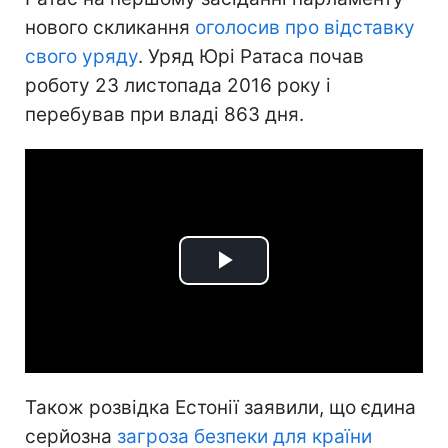
нового скликання
оголосив про відставку
свого уряду
. Уряд Юрі Ратаса почав
роботу 23 листопада 2016 року і
перебував при владі 863 дня.
Play
Video
Також розвідка Естонії заявили, що єдина
серйозна
загроза безпеки для країни