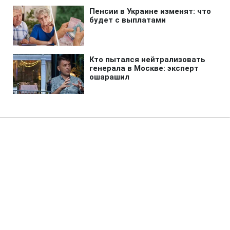
Главная
»
Новости
»
Война в Украине
Российские диверсанты
активизировали попытки
закрепиться в Лимане
15:36 07.08.2026 Пт
2 мин
Россия не покидает намерений захватить