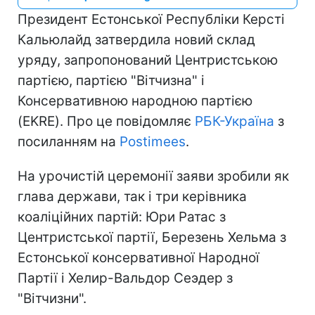
Президент Естонської Республіки Керсті
Кальюлайд затвердила новий склад
уряду, запропонований Центристською
партією, партією "Вітчизна" і
Консервативною народною партією
(EKRE). Про це повідомляє
РБК-Україна
з
посиланням на
Postimees
.
На урочистій церемонії заяви зробили як
глава держави, так і три керівника
коаліційних партій: Юри Ратас з
Центристської партії, Березень Хельма з
Естонської консервативної Народної
Партії і Хелир-Вальдор Сеэдер з
"Вітчизни".