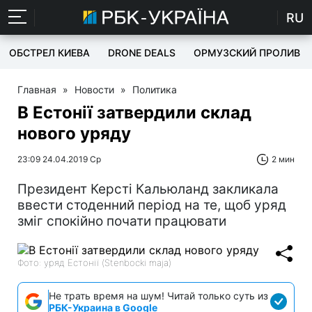
RU
ОБСТРЕЛ КИЕВА
DRONE DEALS
ОРМУЗСКИЙ ПРОЛИВ
Главная
»
Новости
»
Политика
В Естонії затвердили склад
нового уряду
23:09 24.04.2019 Ср
2 мин
Президент Керсті Кальюланд закликала
ввести стоденний період на те, щоб уряд
зміг спокійно почати працювати
Фото: уряд Естонії (Stenbocki maja)
Не трать время на шум! Читай только суть из
РБК-Украина в Google