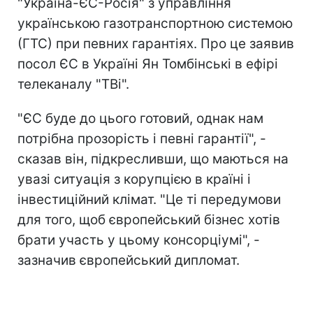
"Україна-ЄС-Росія" з управління
українською газотранспортною системою
(ГТС) при певних гарантіях. Про це заявив
посол ЄС в Україні Ян Томбінські в ефірі
телеканалу "ТВі".
"ЄС буде до цього готовий, однак нам
потрібна прозорість і певні гарантії", -
сказав він, підкресливши, що маються на
увазі ситуація з корупцією в країні і
інвестиційний клімат. "Це ті передумови
для того, щоб європейський бізнес хотів
брати участь у цьому консорціумі", -
зазначив європейський дипломат.