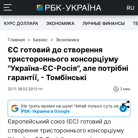
RU
КУРС ДОЛЛАРА
ЭКОНОМИКА
ЛИЧНЫЕ ФИНАНСЫ
T
Главная
»
Бизнес
»
Экономика
ЄС готовий до створення
тристороннього консорціуму
"Україна-ЄС-Росія", але потрібні
гарантії, - Томбінські
22:11 28.02.2013 Чт
2 мин
Не трать время на шум! Читай только суть из
РБК-Украина в Google
Європейський союз (ЄС) готовий до
створення тристороннього консорціуму