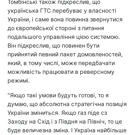
Томбінські також підкреслив, що
українська ГТС перебуває у власності
України, і саме вона повинна звернутися
до європейської стороні з питання
подальшого управління цією системою.
Він підкреслив, що повинен бути
прийнятий певний пакет домовленостей,
який, в тому числі, може передбачати
можливість працювати в реверсному
режимі.
"Якщо такі умови будуть готові, то я
думаю, що абсолютна стратегічна позиція
України зміниться. Якщо газ піде сз
Заходу на Схід і з Півдня на Північ, то це
буде величезна зміна. І Україна найбільше