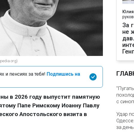
Юлия
руков
За 
не 
дав
инт
Ген
pedia.org)
ГЛАВ
х и пенсиях за тебя!
Подпишись на
"Пугать
похолод
ны в 2026 году выпустит памятную
с сино
ятому Папе Римскому Иоанну Павлу
ческого Апостольского визита в
Удар п
Одессе:
за ден