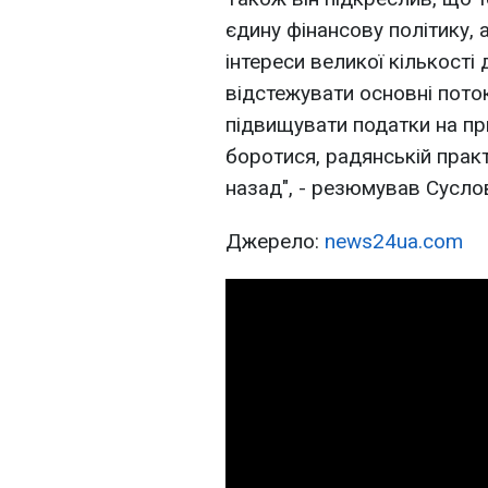
єдину фінансову політику, 
інтереси великої кількості
відстежувати основні поток
підвищувати податки на пр
боротися, радянській практи
назад", - резюмував Сусло
Джерело:
news24ua.com