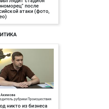
 выглядит стадион
рноморец" после
сийской атаки (фото,
ео)
ИТИКА
 Акимова
одитель рубрики Происшествия
год никто из бизнеса