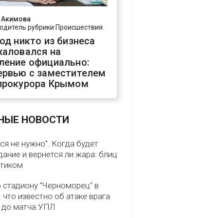
 Акимова
одитель рубрики Происшествия
год никто из бизнеса
жаловался на
ление официально:
ервью с заместителем
прокурора Крымом
НЫЕ НОВОСТИ
ся не нужно". Когда будет
ание и вернется ли жара: блиц
птиком
о стадиону "Черноморец" в
 что известно об атаке врага
ь до матча УПЛ