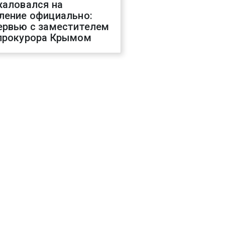
жаловался на
ление официально:
ервью с заместителем
прокурора Крымом