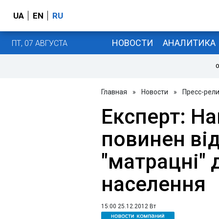
UA
EN
RU
НОВОСТИ
АНАЛИТИКА
ПТ, 07 АВГУСТА
О
Главная
»
Новости
»
Пресс-рел
Експерт: На
повинен ві
"матрацні" 
населення
15:00 25.12.2012 Вт