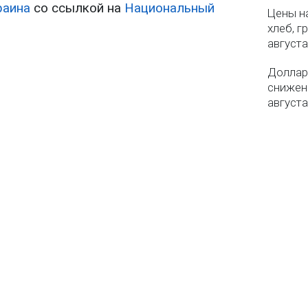
раина
со ссылкой на
Национальный
Цены на
хлеб, г
августа
Доллар 
снижен
августа