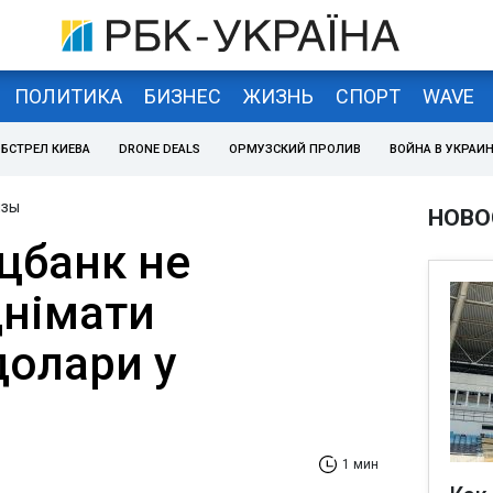
ПОЛИТИКА
БИЗНЕС
ЖИЗНЬ
СПОРТ
WAVE
БСТРЕЛ КИЕВА
DRONE DEALS
ОРМУЗСКИЙ ПРОЛИВ
ВОЙНА В УКРАИ
изы
НОВО
цбанк не
днімати
долари у
1 мин