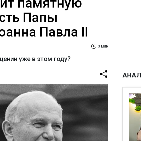
ит памятную
есть Папы
анна Павла II
3 мин
щении уже в этом году?
АНАЛ