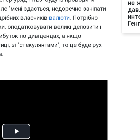
не 
але "мені здається, недоречно зачіпати
дав
инт
 дрібних власників
валюти
. Потрібно
Ген
и, оподатковувати великі депозити і
ибуток по дивідендах, а якщо
ці, зі "спекулянтами", то це буде рух
в.
Play