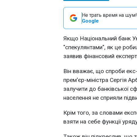
Не трать время на шум!
Google
Якщо Національний банк Ук
"спекулянтами", як це роби
заявив фінансовий експерт
Він вважає, що спроби екс-
прем'єр-міністра Сергія А
залучити до банківської с
населення не сприяли під
Крім того, за словами екс
взяти на себе функції уряду
Також він підкреслив, що 