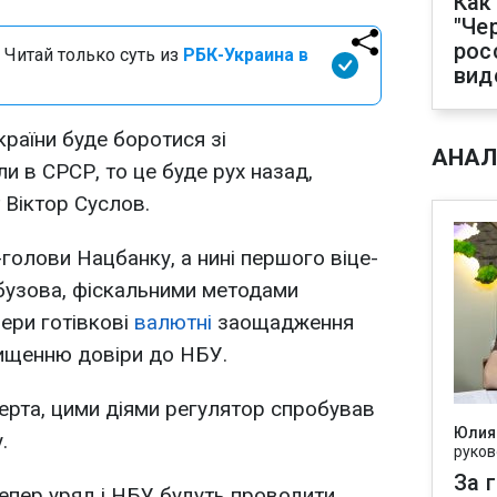
Как
"Че
рос
 Читай только суть из
РБК-Украина в
вид
раїни буде боротися зі
АНАЛ
ли в СРСР, то це буде рух назад,
 Віктор Суслов.
голови Нацбанку, а нині першого віце-
рбузова, фіскальними методами
фери готівкові
валютні
заощадження
вищенню довіри до НБУ.
перта, цими діями регулятор спробував
Юлия
.
руков
За 
тепер уряд і НБУ будуть проводити