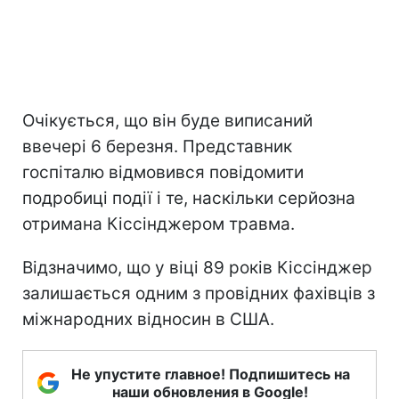
Очікується, що він буде виписаний
ввечері 6 березня. Представник
госпіталю відмовився повідомити
подробиці події і те, наскільки серйозна
отримана Кіссінджером травма.
Відзначимо, що у віці 89 років Кіссінджер
залишається одним з провідних фахівців з
міжнародних відносин в США.
Не упустите главное! Подпишитесь на
наши обновления в Google!