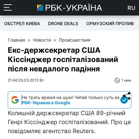
RU
ОБСТРЕЛ КИЕВА
DRONE DEALS
ОРМУЗСКИЙ ПРОЛИВ
Главная
»
Новости
»
Происшествия
Екс-держсекретар США
Кіссінджер госпіталізований
після невдалого падіння
21:46 05.03.2013 Вт
1 мин
Не трать время на шум! Читай только суть из
РБК-Украина в Google
Колишній держсекретар США 89-річний
Генрі Кіссінджер госпіталізований. Про це
повідомляє агентство Reuters.