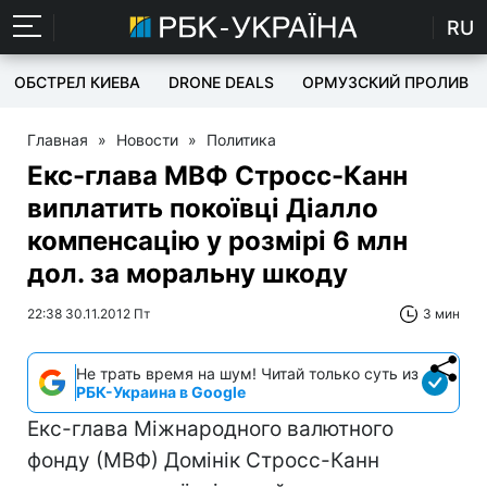
RU
ОБСТРЕЛ КИЕВА
DRONE DEALS
ОРМУЗСКИЙ ПРОЛИВ
Главная
»
Новости
»
Политика
Екс-глава МВФ Стросс-Канн
виплатить покоївці Діалло
компенсацію у розмірі 6 млн
дол. за моральну шкоду
22:38 30.11.2012 Пт
3 мин
Не трать время на шум! Читай только суть из
РБК-Украина в Google
Екс-глава Міжнародного валютного
фонду (МВФ) Домінік Стросс-Канн