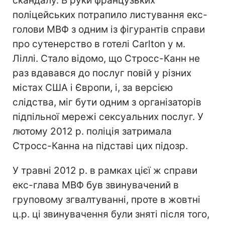
скандалу. В руки французьких
поліцейських потрапило листування екс-
голови МВФ з одним із фігурантів справи
про сутенерство в готелі Carlton у м.
Ліллі. Стало відомо, що Стросс-Канн не
раз вдавався до послуг повій у різних
містах США і Європи, і, за версією
слідства, міг бути одним з організаторів
підпільної мережі сексуальних послуг. У
лютому 2012 р. поліція затримала
Стросс-Канна на підставі цих підозр.
У травні 2012 р. в рамках цієї ж справи
екс-глава МВФ був звинувачений в
груповому згвалтуванні, проте в жовтні
ц.р. ці звинувачення були зняті після того,