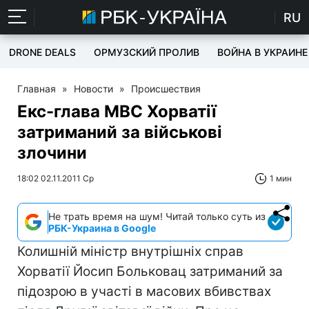
RU
DRONE DEALS
ОРМУЗСКИЙ ПРОЛИВ
ВОЙНА В УКРАИНЕ
Главная
»
Новости
»
Происшествия
Екс-глава МВС Хорватії
затриманий за військові
злочини
18:02 02.11.2011 Ср
1 мин
Не трать время на шум! Читай только суть из
РБК-Украина в Google
Колишній міністр внутрішніх справ
Хорватії Йосип Больковац затриманий за
підозрою в участі в масових вбивствах