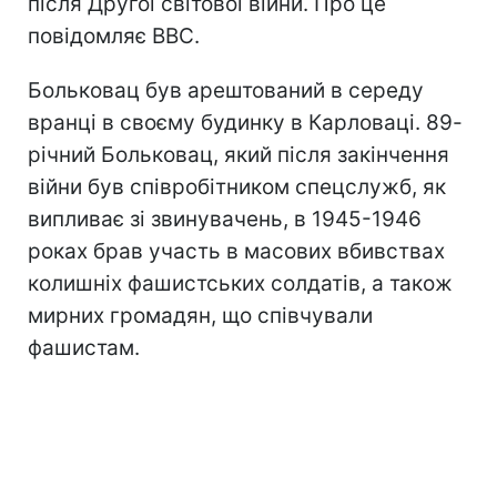
після Другої світової війни. Про це
повідомляє ВВС.
Больковац був арештований в середу
вранці в своєму будинку в Карловаці. 89-
річний Больковац, який після закінчення
війни був співробітником спецслужб, як
випливає зі звинувачень, в 1945-1946
роках брав участь в масових вбивствах
колишніх фашистських солдатів, а також
мирних громадян, що співчували
фашистам.