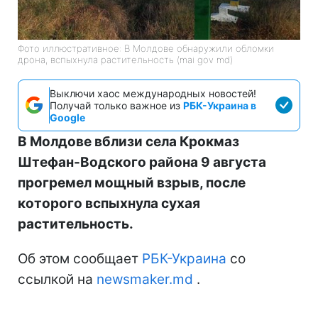
Фото иллюстративное: В Молдове обнаружили обломки
дрона, вспыхнула растительность (mai gov md)
Выключи хаос международных новостей!
Получай только важное из
РБК-Украина в
Google
В Молдове вблизи села Крокмаз
Штефан-Водского района 9 августа
прогремел мощный взрыв, после
которого вспыхнула сухая
растительность.
Об этом сообщает
РБК-Украина
со
ссылкой на
newsmaker.md
.