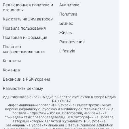
Редакционная политика и
Аналитика
стандарты
Политика
Как стать нашим автором
Бизнес
Правила пользования
Жизнь
Правовая информация
Развлечения
Политика
Lifestyle
конфиденциальности
Контакты
Команда
Вакансии в РБК-Украина
Разместить рекламу
Идентификатор онлайн-медиа в Реестре субъектов в сфере медиа
— R40-05347
Информационный портал «РБК-Украина» имеет трехязычную
версию (украинскую, русскую и английскую), главная страница
портала –
https://www.rbc.ua
. Фотографии, изображения
принадлежат их правообладателям. Все фотографии на Портале,
авторами которых являются журналисты РБК-Украина,
размещены на условиях лицензии Creative Commons Attribution