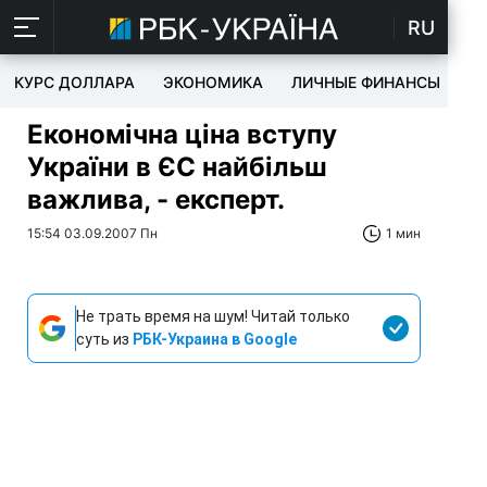
RU
КУРС ДОЛЛАРА
ЭКОНОМИКА
ЛИЧНЫЕ ФИНАНСЫ
T
Економічна ціна вступу
України в ЄС найбільш
важлива, - експерт.
15:54 03.09.2007 Пн
1 мин
Не трать время на шум! Читай только
суть из
РБК-Украина в Google