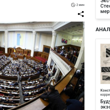
Экс
Сте
2 мин
мер
АНАЛ
Конс
корре
Буд
экз