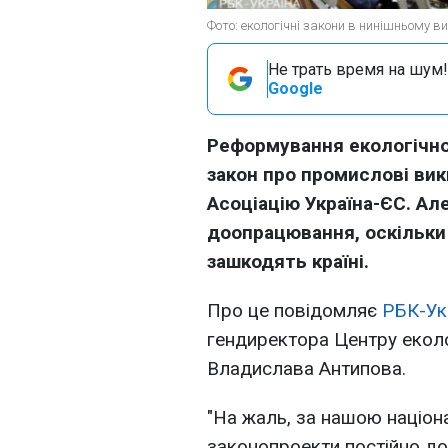
Фото: екологічні закони в нинішньому ви
Не трать время на шум!
Google
Реформування екологічної 
закон про промислові ви
Асоціацію Україна-ЄС. Ал
доопрацювання, оскільки 
зашкодять країні.
Про це повідомляє
РБК-Ук
гендиректора Центру еколог
Владислава Антипова.
"На жаль, за нашою націо
законопроекти постійно до