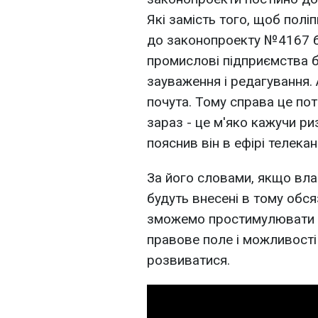
Які замість того, щоб полі
до законопроекту №4167 біз
промислові підприємства б
зауваження і редагування.
почута. Тому справа це потрі
зараз - це м'яко кажучи риз
пояснив він в ефірі телекан
За його словами, якщо влад
будуть внесені в тому обся
зможемо простимулювати ін
правове поле і можливості
розвиватися.