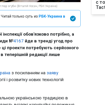
с т
гляді згубні (Віталій Носач, РБК-Україна)
Tact
 Читай только суть из
РБК-Украина в
інспекції обов'язково потрібно, а
киди №
4167
йде в тренді угод про
е ці проекти потребують серйозного
в теперішній редакції лише
раїна
з посиланням на
заяву
ії і розвитку нових технологій
нальною українською традицією в
дають всілякі корупційні положення.