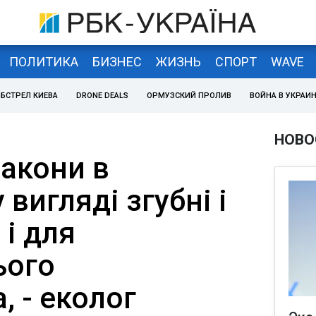
ПОЛИТИКА
БИЗНЕС
ЖИЗНЬ
СПОРТ
WAVE
БСТРЕЛ КИЕВА
DRONE DEALS
ОРМУЗСКИЙ ПРОЛИВ
ВОЙНА В УКРАИ
НОВО
закони в
вигляді згубні і
 і для
ього
 - еколог