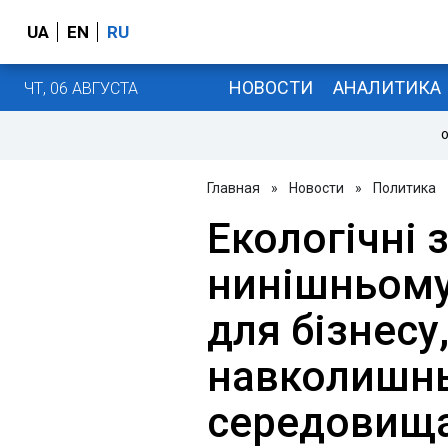
UA
EN
RU
НОВОСТИ
АНАЛИТИКА
ЧТ, 06 АВГУСТА
О
Главная
»
Новости
»
Политика
Екологічні 
нинішньому 
для бізнесу,
навколишн
середовища,