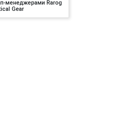
оп-менеджерами Rarog
ical Gear