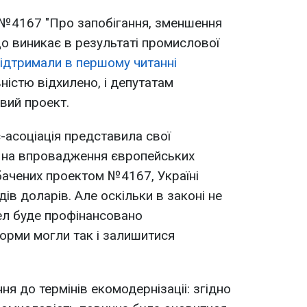
 №4167 "Про запобігання, зменшення
що виникає в результаті промислової
підтримали в першому читанні
вністю відхилено, і депутатам
вий проект.
-асоціація представила свої
и на впровадження європейських
бачених проектом №4167, Україні
дів доларів. Але оскільки в законі не
ел буде профінансовано
норми могли так і залишитися
я до термінів екомодернізаціі: згідно