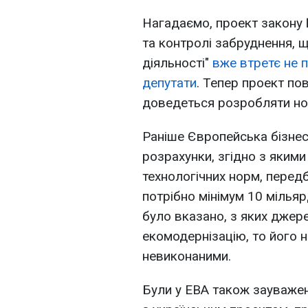
Нагадаємо, проект закону
та контролі забруднення, 
діяльності"
вже втретє не 
депутати
. Тепер проект по
доведеться розробляти но
Раніше Європейська бізнес
розрахунки, згідно з яким
технологічних норм, перед
потрібно мінімум 10 мільяр
було вказано, з яких джер
екомодернізацію, то його 
невиконаними.
Були у ЕВА також зауваженн