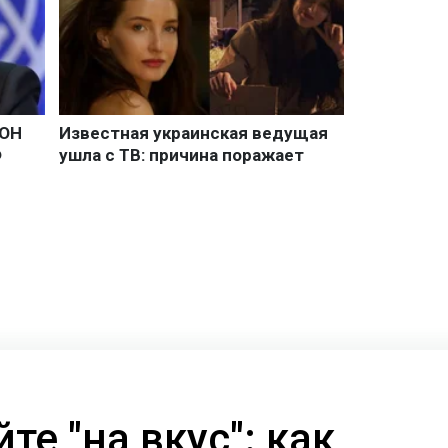
те "на вкус": как