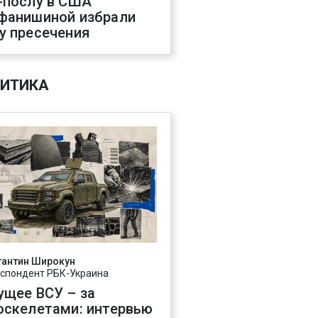
-послу в США
фанишиной избрали
у пресечения
ИТИКА
тантин Широкун
спондент РБК-Украина
ущее ВСУ – за
оскелетами: интервью