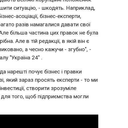
пшити ситуацію, - шкодять. Наприклад,
нес-асоціації, бізнес-експерти,
агато разів намагалися давати свої
 Але більша частина цих правок не була
бна. Але в тій редакції, в якій він є
иковано, а чесно кажучи - згубно", -
алу "Україна 24" .
а нарешті почує бізнес і правки
зі, який зараз просять експерти - то ми
вестиції, створити зрозуміле
 для того, щоб підприємства могли