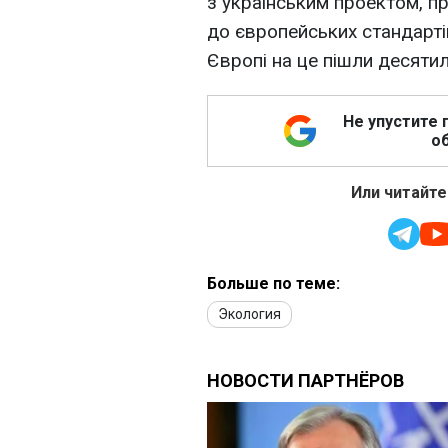
з українським проектом, п
до європейських стандартів
Європі на це пішли десятил
Не упустите 
об
Или читайте
Больше по теме:
Экология