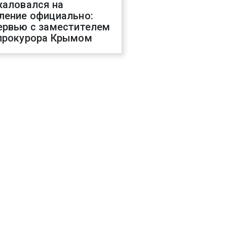
жаловался на
ление официально:
ервью с заместителем
прокурора Крымом