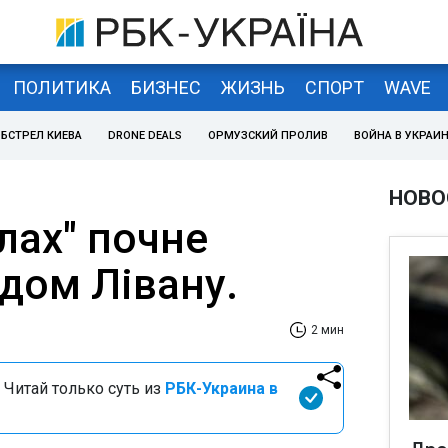
ПОЛИТИКА
БИЗНЕС
ЖИЗНЬ
СПОРТ
WAVE
БСТРЕЛ КИЕВА
DRONE DEALS
ОРМУЗСКИЙ ПРОЛИВ
ВОЙНА В УКРАИ
НОВО
лах" почне
ядом Лівану.
2 мин
 Читай только суть из
РБК-Украина в