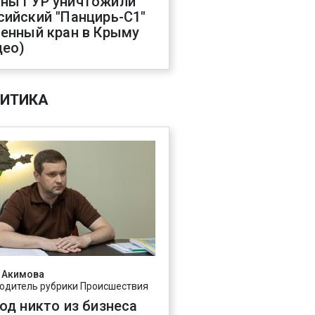
ны ГУР уничтожили
сийский "Панцирь-С1"
оенный кран в Крыму
део)
ИТИКА
 Акимова
одитель рубрики Происшествия
год никто из бизнеса