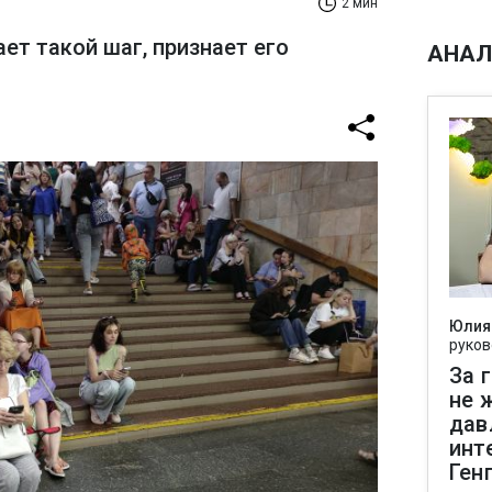
2 мин
ет такой шаг, признает его
АНАЛ
Юлия
руков
За 
не 
дав
инт
Ген