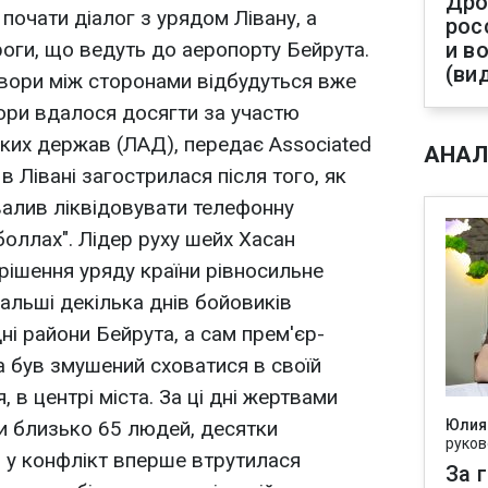
Дро
почати діалог з урядом Лівану, а
рос
оги, що ведуть до аеропорту Бейрута.
и в
(ви
вори між сторонами відбудуться вже
вори вдалося досягти за участю
ьких держав (ЛАД), передає Associated
АНАЛ
в Лівані загострилася після того, як
валив ліквідовувати телефонну
оллах". Лідер руху шейх Хасан
рішення уряду країни рівносильне
альші декілька днів бойовиків
ні райони Бейрута, а сам прем'єр-
а був змушений сховатися в своїй
 в центрі міста. За ці дні жертвами
али близько 65 людей, десятки
Юлия
руков
 у конфлікт вперше втрутилася
За 