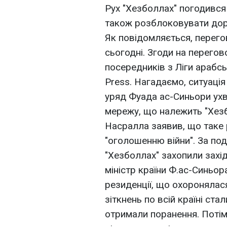
Рух "Хезболлах" погодився 
також розблоковувати дор
Як повідомляється, перего
сьогодні. Згоди на перего
посередників з Ліги арабс
Press. Нагадаємо, ситуація 
уряд Фуада ас-Синьори ух
мережу, що належить "Хезб
Насралла заявив, що таке 
"оголошенню війни". За под
"Хезболлах" захопили захід
міністр країни Ф.ас-Синьор
резиденції, що охоронялася,
зіткнень по всій країні ст
отримали поранення. Потім