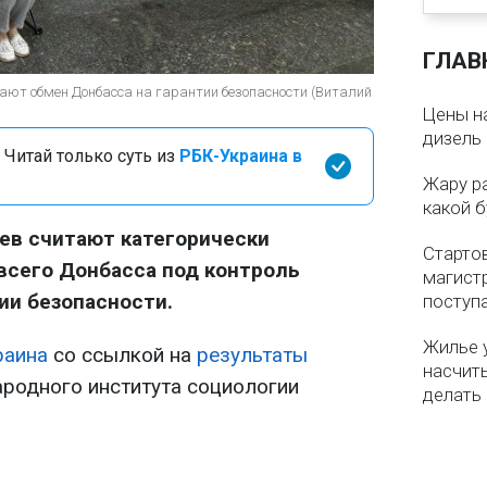
ГЛАВ
ают обмен Донбасса на гарантии безопасности (Виталий
Цены на
дизель 
 Читай только суть из
РБК-Украина в
Жару р
какой б
ев считают категорически
Старто
всего Донбасса под контроль
магистр
ии безопасности.
поступ
Жилье 
раина
со ссылкой на
результаты
насчит
родного института социологии
делать