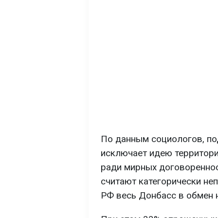
По данным социологов, п
исключает идею территори
ради мирных договореннос
считают категорически не
РФ весь Донбасс в обмен н