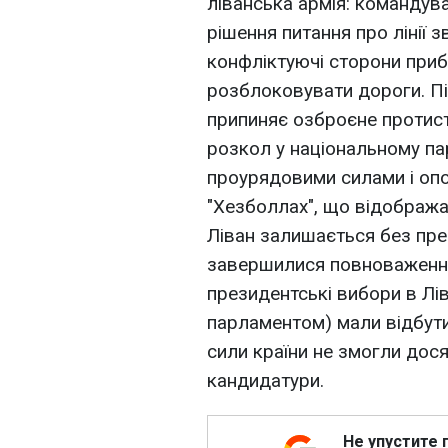
ліванська армія: командува
рішення питання про лінії з
конфліктуючі сторони приб
розблоковувати дороги. Пі
припиняє озброєне протист
розкол у національному па
проурядовими силами і оп
"Хезболлах", що відобража
Ліван залишається без пре
завершилися повноваження
президентські вибори в Лі
парламентом) мали відбутис
сили країни не змогли дос
кандидатури.
Не упустите 