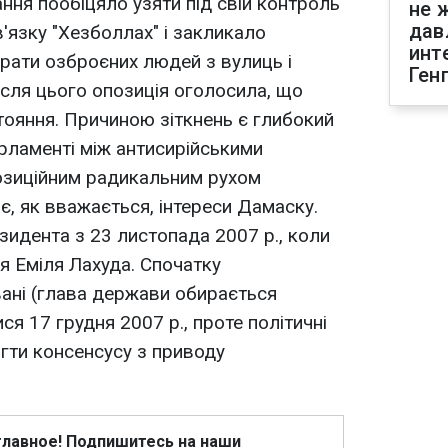
ння пообіцяло узяти під свій контроль
не 
дав
в'язку "Хезболлах" і закликало
инт
рати озброєних людей з вулиць і
Ген
сля цього опозиція оголосила, що
ояння. Причиною зіткнень є глибокий
рламенті між антисирійськими
озиційним радикальним рухом
є, як вважається, інтереси Дамаску.
зидента з 23 листопада 2007 р., коли
 Еміля Лахуда. Спочатку
вані (глава держави обирається
я 17 грудня 2007 р., проте політичні
ягти консенсусу з приводу
главное! Подпишитесь на наши