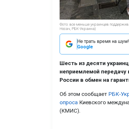
Фото: все меньше украинцев поддержив
Носач, РБК-Украина)
Не трать время на шум!
Google
Шесть из десяти украинц
неприемлемой передачу 
России в обмен на гарант
Об этом сообщает
РБК-Ук
опроса
Киевского междуна
(КМИС).