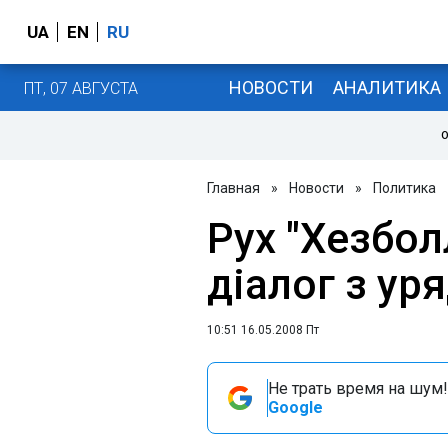
UA
EN
RU
НОВОСТИ
АНАЛИТИКА
ПТ, 07 АВГУСТА
О
Главная
»
Новости
»
Политика
Рух "Хезбол
діалог з ур
10:51 16.05.2008 Пт
Не трать время на шум!
Google