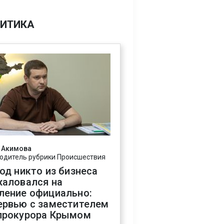
ИТИКА
 Акимова
одитель рубрики Происшествия
год никто из бизнеса
жаловался на
ление официально:
ервью с заместителем
прокурора Крымом