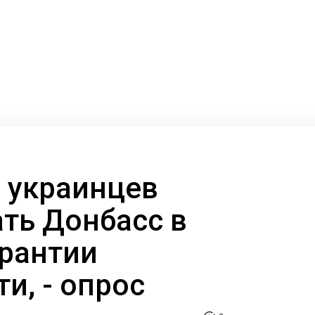
 украинцев
ать Донбасс в
арантии
и, - опрос