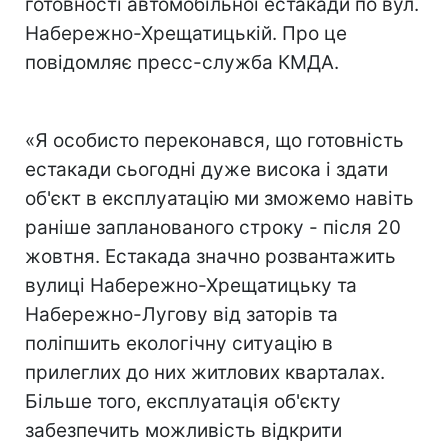
готовності автомобільної естакади по вул.
Набережно-Хрещатицькій. Про це
повідомляє пресс-служба КМДА.
«Я особисто переконався, що готовність
естакади сьогодні дуже висока і здати
об'єкт в експлуатацію ми зможемо навіть
раніше запланованого строку - після 20
жовтня. Естакада значно розвантажить
вулиці Набережно-Хрещатицьку та
Набережно-Лугову від заторів та
поліпшить екологічну ситуацію в
прилеглих до них житлових кварталах.
Більше того, експлуатація об'єкту
забезпечить можливість відкрити