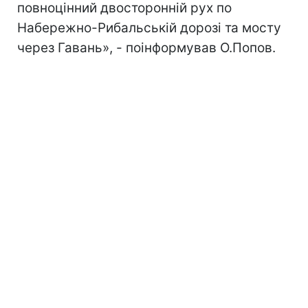
повноцінний двосторонній рух по
Набережно-Рибальській дорозі та мосту
через Гавань», - поінформував О.Попов.