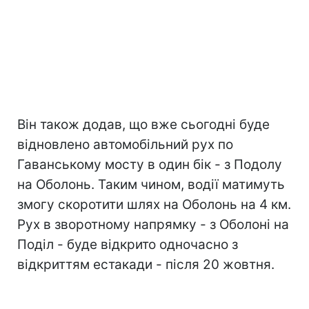
Він також додав, що вже сьогодні буде
відновлено автомобільний рух по
Гаванському мосту в один бік - з Подолу
на Оболонь. Таким чином, водії матимуть
змогу скоротити шлях на Оболонь на 4 км.
Рух в зворотному напрямку - з Оболоні на
Поділ - буде відкрито одночасно з
відкриттям естакади - після 20 жовтня.