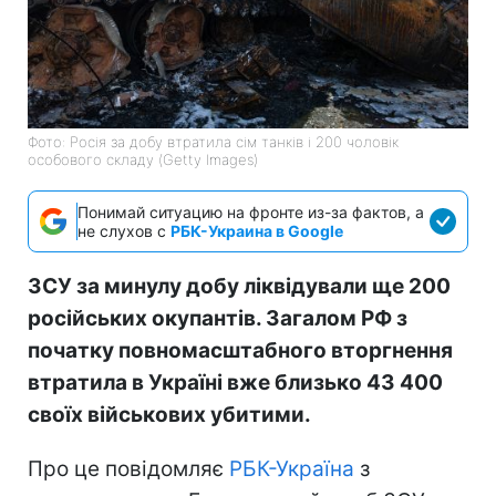
Фото: Росія за добу втратила сім танків і 200 чоловік
особового складу (Getty Images)
Понимай ситуацию на фронте из-за фактов, а
не слухов с
РБК-Украина в Google
ЗСУ за минулу добу ліквідували ще 200
російських окупантів. Загалом РФ з
початку повномасштабного вторгнення
втратила в Україні вже близько 43 400
своїх військових убитими.
Про це повідомляє
РБК-Україна
з