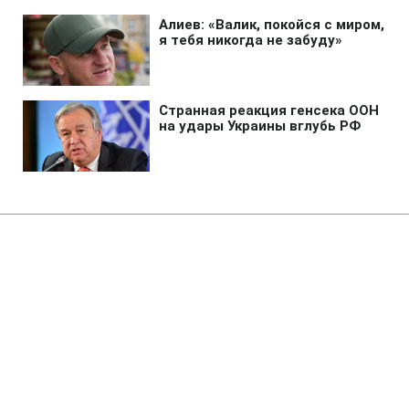
Главная
»
Новости
»
Происшествия
РФ ударила по многоэтажкам в
Харькове: много пострадавших,
под завалами люди
08:17 09.08.2026 Вс
2 мин