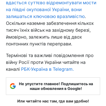
вдасться суттєво відремонтувати мости
на півдні окупованої України, вони
залишаться ключовою вразливістю
.
Оскільки наземне забезпечення
кількох
тисяч їхніх військ
на західному березі,
ймовірно, залежить лише від двох
понтонних пунктів переправи.
Термінові та важливі повідомлення про
війну Росії проти України читайте на
каналі
РБК-Україна в Telegram.
Не упустите главное! Подпишитесь на
наши обновления в Google!
Или читайте нас там, где вам удобно!