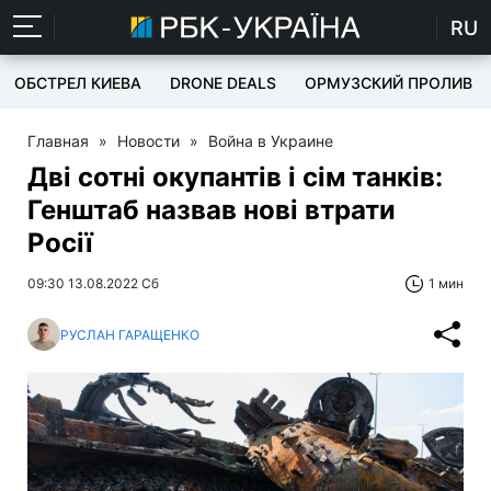
RU
ОБСТРЕЛ КИЕВА
DRONE DEALS
ОРМУЗСКИЙ ПРОЛИВ
Главная
»
Новости
»
Война в Украине
Дві сотні окупантів і сім танків:
Генштаб назвав нові втрати
Росії
09:30 13.08.2022 Сб
1 мин
РУСЛАН ГАРАЩЕНКО