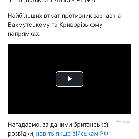
спеціальна техніка - 91 (+1).
Найбільших втрат противник зазнав на
Бахмутському та Криворізькому
напрямках.
Play
Video
Нагадаємо, за даними британської
розвідки,
навіть якщо військам РФ