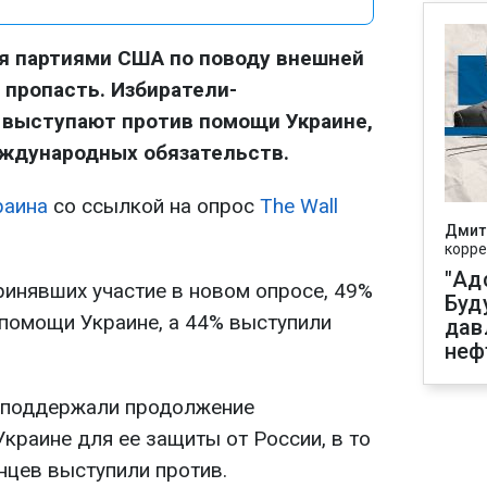
я партиями США по поводу внешней
 пропасть. Избиратели-
 выступают против помощи Украине,
еждународных обязательств.
раина
со ссылкой на опрос
The Wall
Дмит
корре
"Ад
ринявших участие в новом опросе, 49%
Буд
помощи Украине, а 44% выступили
дав
неф
 поддержали продолжение
раине для ее защиты от России, в то
нцев выступили против.