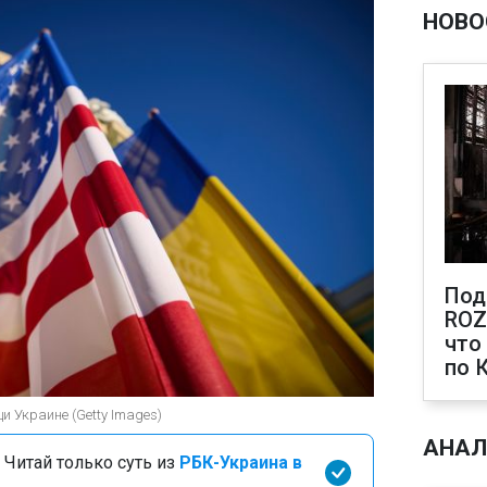
НОВО
Под
ROZ
что
по 
 Украине (Getty Images)
АНАЛ
 Читай только суть из
РБК-Украина в