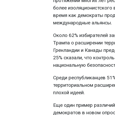
протяжении многих лет ре
более изоляционистского в
время как демократы про
международные альянсы.
Около 62% избирателей за
Трампа о расширении терр
Гренландии и Канады пред
25% сказали, что контрол
национальную безопасност
Среди республиканцев 51%
территориальном расширен
плохой идеей.
Еще один пример различий 
демократов в новом опрос