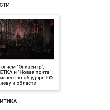
СТИ
 огнем "Эпицентр",
ETKA и "Новая почта":
 известно об ударе РФ
Киеву и области
ИТИКА