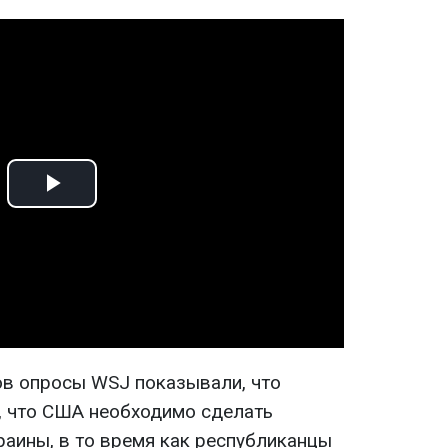
Play
Video
дов опросы WSJ показывали, что
, что США необходимо сделать
аины, в то время как республиканцы