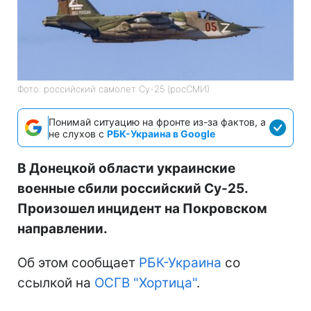
Фото: российский самолет Су-25 (росСМИ)
Понимай ситуацию на фронте из-за фактов, а
не слухов с
РБК-Украина в Google
В Донецкой области украинские
военные сбили российский Су-25.
Произошел инцидент на Покровском
направлении.
Об этом сообщает
РБК-Украина
со
ссылкой на
ОСГВ "Хортица"
.