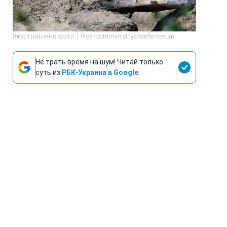
Ілюстративне фото ( flickr.com/ministryofdefenceua)
Не трать время на шум! Читай только
суть из
РБК-Украина в Google