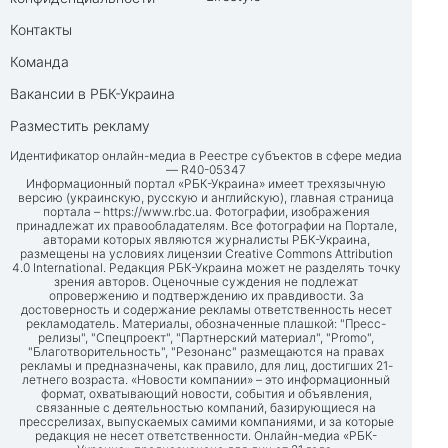
Контакты
Команда
Вакансии в РБК-Украина
Разместить рекламу
Идентификатор онлайн-медиа в Реестре субъектов в сфере медиа
— R40-05347
Информационный портал «РБК-Украина» имеет трехязычную
версию (украинскую, русскую и английскую), главная страница
портала –
https://www.rbc.ua
. Фотографии, изображения
принадлежат их правообладателям. Все фотографии на Портале,
авторами которых являются журналисты РБК-Украина,
размещены на условиях лицензии Creative Commons Attribution
4.0 International. Редакция РБК-Украина может не разделять точку
зрения авторов. Оценочные суждения не подлежат
опровержению и подтверждению их правдивости. За
достоверность и содержание рекламы ответственность несет
рекламодатель. Материалы, обозначенные плашкой: "Пресс-
релизы", "Спецпроект", "Партнерский материал", "Promo",
"Благотворительность", "Резонанс" размещаются на правах
рекламы и предназначены, как правило, для лиц, достигших 21-
летнего возраста. «Новости компании» – это информационный
формат, охватывающий новости, события и объявления,
связанные с деятельностью компаний, базирующиеся на
прессрелизах, выпускаемых самими компаниями, и за которые
редакция не несет ответственности. Онлайн-медиа «РБК-