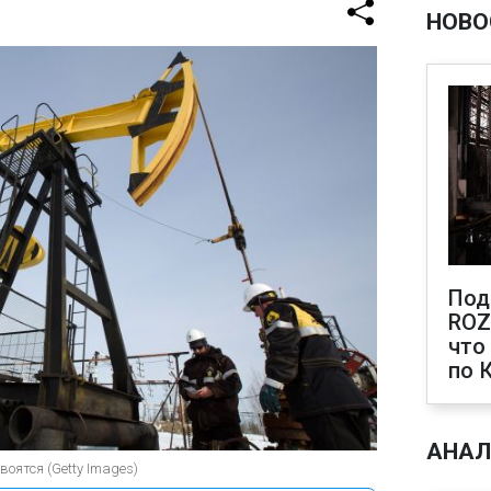
НОВО
Под
ROZ
что
по 
АНАЛ
воятся (Getty Images)