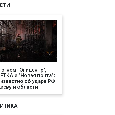
СТИ
 огнем "Эпицентр",
ETKA и "Новая почта":
 известно об ударе РФ
Киеву и области
ИТИКА