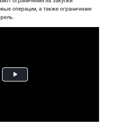
ают ограничения на закупки
вые операции, а также ограничение
рель.
Play
Video