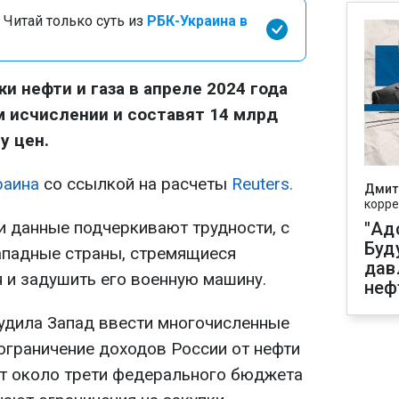
 Читай только суть из
РБК-Украина в
и нефти и газа в апреле 2024 года
м исчислении и составят 14 млрд
у цен.
раина
со ссылкой на расчеты
Reuters.
Дмит
корре
ти данные подчеркивают трудности, с
"Ад
Буд
ападные страны, стремящиеся
дав
 и задушить его военную машину.
неф
удила Запад ввести многочисленные
ограничение доходов России от нефти
ют около трети федерального бюджета