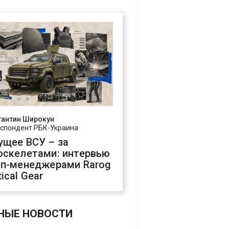
тантин Широкун
спондент РБК-Украина
ущее ВСУ – за
оскелетами: интервью
оп-менеджерами Rarog
ical Gear
НЫЕ НОВОСТИ