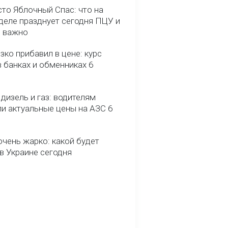
сто Яблочный Спас: что на
деле празднует сегодня ПЦУ и
о важно
зко прибавил в цене: курс
 банках и обменниках 6
 дизель и газ: водителям
ли актуальные цены на АЗС 6
очень жарко: какой будет
в Украине сегодня