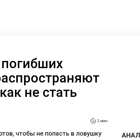
 погибших
распространяют
 как не стать
2 мин
ртов, чтобы не попасть в ловушку
АНАЛ