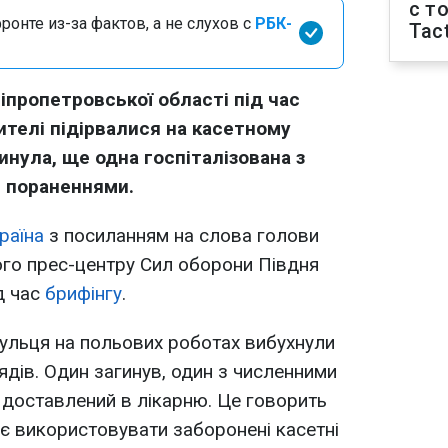
с т
онте из-за фактов, а не слухов с
РБК-
Tact
іпропетровської області під час
ителі підірвалися на касетному
инула, ще одна госпіталізована з
 пораненнями.
раїна
з посиланням на слова голови
ого прес-центру Сил оборони Півдня
д час
брифінгу
.
нгульця на польових роботах вибухнули
ядів. Один загинув, один з численними
доставлений в лікарню. Це говорить
є використовувати заборонені касетні