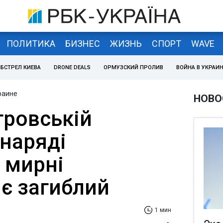
ПОЛИТИКА
БИЗНЕС
ЖИЗНЬ
СПОРТ
WAVE
БСТРЕЛ КИЕВА
DRONE DEALS
ОРМУЗСКИЙ ПРОЛИВ
ВОЙНА В УКРАИ
раине
НОВО
тровській
снаряді
 мирні
 є загиблий
1 мин