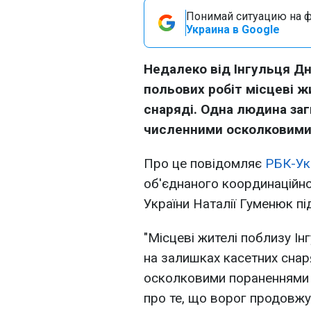
Понимай ситуацию на фр
Украина в Google
Недалеко від Інгульця Дн
польових робіт місцеві ж
снаряді. Одна людина заг
численними осколковими
Про це повідомляє
РБК-Ук
об'єднаного координаційн
України Наталії Гуменюк пі
"Місцеві жителі поблизу І
на залишках касетних снар
осколковими пораненнями 
про те, що ворог продовжу