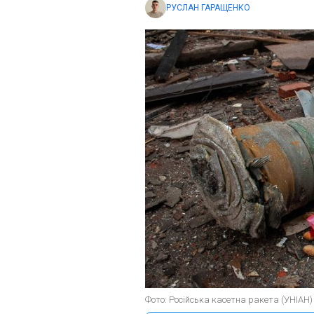
РУСЛАН ГАРАЩЕНКО
Фото: Російська касетна ракета (УНІАН)