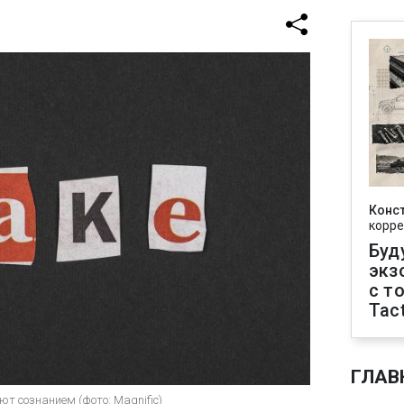
Конс
корре
Буд
экз
с т
Tact
ГЛАВ
 сознанием (фото: Magnific)