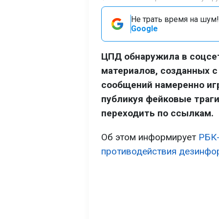
Не трать время на шум!
Google
ЦПД обнаружила в соцсе
материалов, созданных с
сообщений намеренно игр
публикуя фейковые траг
переходить по ссылкам.
Об этом информирует
РБК
противодействия дезинфо