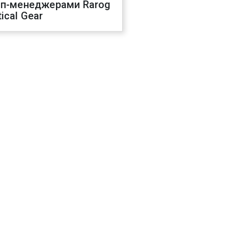
оп-менеджерами Rarog
ical Gear