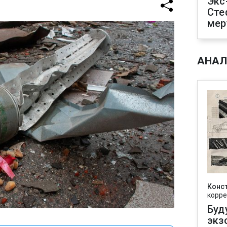
Экс
Сте
мер
АНАЛ
Конс
корре
Буд
экз