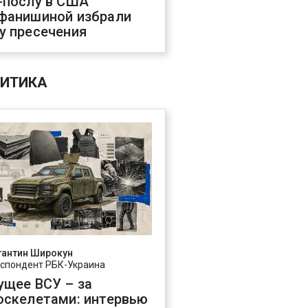
-послу в США
фанишиной избрали
у пресечения
ИТИКА
тантин Широкун
спондент РБК-Украина
ущее ВСУ – за
оскелетами: интервью