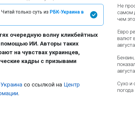
Не про
 Читай только суть из
РБК-Украина в
самом 
чем эт
Евро ре
тях очередную волну кликбейтных
валют в
 помощью ИИ. Авторы таких
августа
ают на чувствах украинцев,
Бензин,
ические кадры с призывами
показа
августа
Сухо и 
-Украина
со ссылкой на
Центр
погода 
рмации
.