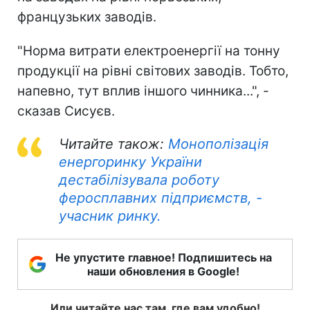
французьких заводів.
"Норма витрати електроенергії на тонну
продукції на рівні світових заводів. Тобто,
напевно, тут вплив іншого чинника...", -
сказав Сисуєв.
Читайте також:
Монополізація
енергоринку України
дестабілізувала роботу
феросплавних підприємств, -
учасник ринку.
Не упустите главное! Подпишитесь на
наши обновления в Google!
Или читайте нас там, где вам удобно!