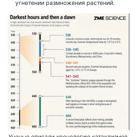
угнетении размножения растений.
Ученые описали хронологию катаклизмов,