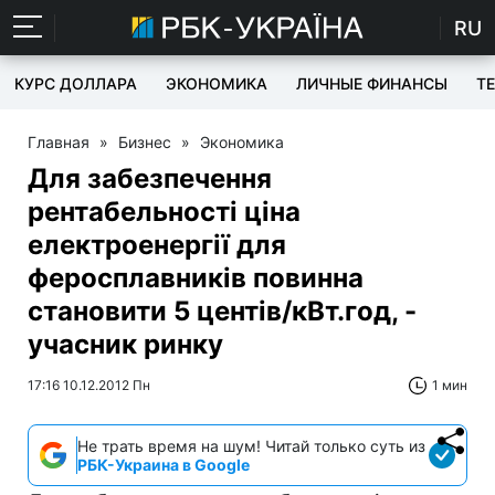
RU
КУРС ДОЛЛАРА
ЭКОНОМИКА
ЛИЧНЫЕ ФИНАНСЫ
T
Главная
»
Бизнес
»
Экономика
Для забезпечення
рентабельності ціна
електроенергії для
феросплавників повинна
становити 5 центів/кВт.год, -
учасник ринку
17:16 10.12.2012 Пн
1 мин
Не трать время на шум! Читай только суть из
РБК-Украина в Google