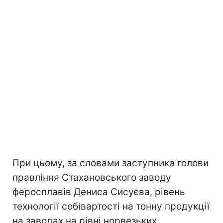
При цьому, за словами заступника голови
правління Стахановського заводу
феросплавів Дениса Сисуєва, рівень
технології собівартості на тонну продукції
на заводах на рівні норвезьких,