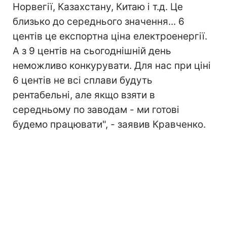
Норвегії, Казахстану, Китаю і т.д. Це
близько до середнього значення... 6
центів це експортна ціна електроенергії.
А з 9 центів на сьогоднішній день
неможливо конкурувати. Для нас при ціні
6 центів не всі сплави будуть
рентабельні, але якщо взяти в
середньому по заводам - ми готові
будемо працювати", - заявив Кравченко.