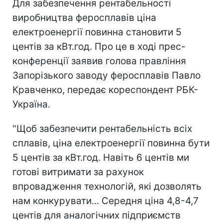
Для забезпечення рентабельності
виробництва феросплавів ціна
електроенергії повинна становити 5
центів за кВт.год. Про це в ході прес-
конференції заявив голова правління
Запорізького заводу феросплавів Павло
Кравченко, передає кореспондент РБК-
Україна.
"Щоб забезпечити рентабельність всіх
сплавів, ціна електроенергії повинна бути
5 центів за кВт.год. Навіть 6 центів ми
готові витримати за рахунок
впровадження технологій, які дозволять
нам конкурувати... Середня ціна 4,8-4,7
центів для аналогічних підприємств