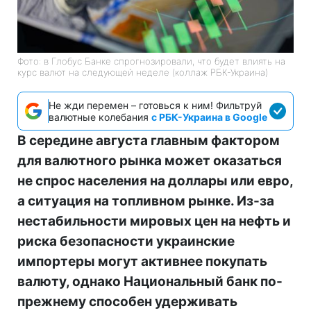
Фото: в Глобус Банке спрогнозировали, что будет влиять на
курс валют на следующей неделе (коллаж РБК-Украина)
Не жди перемен – готовься к ним! Фильтруй
валютные колебания
с РБК-Украина в Google
В середине августа главным фактором
для валютного рынка может оказаться
не спрос населения на доллары или евро,
а ситуация на топливном рынке. Из-за
нестабильности мировых цен на нефть и
риска безопасности украинские
импортеры могут активнее покупать
валюту, однако Национальный банк по-
прежнему способен удерживать