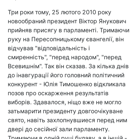
Три роки тому, 25 лютого 2010 року
новообраний президент Віктор Янукович
прийняв присягу в парламенті. Тримаючи
руку на Пересопницькому євангелії, він
відчував "відповідальність і
смиренність", "перед народом", "перед
Всевишнім". Так він сказав. За кілька днів
до інавгурації його головний політичний
конкурент - Юлія Тимошенко відкликала
позов про оскарження результатів
виборів. Здавалося, ніщо вже не могло
затьмарити президенту довгоочікуване
свято, навіть захлопнувшиеся перед ним
двері до сесійної зали парламенту.
Тримаючи в одній руці булаву, а в іншій -