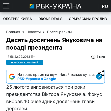
RU
ОБСТРЕЛ КИЕВА
DRONE DEALS
ОРМУЗСКИЙ ПРОЛИВ
Главная
»
Новости
»
Пресс-релизы
Десять досягнень Януковича на
посаді президента
17:56 22.02.2013 Пт
6 мин
Не трать время на шум! Читай только суть из
РБК-Украина в Google
25 лютого виповнюється три роки
президентства Віктора Януковича. Фокус
вибрав 10 очевидних досягнень глави
держави.