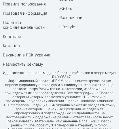
Правила пользования
Жизнь
Правовая информация
Развлечения
Политика
Lifestyle
конфиденциальности
Контакты
Команда
Вакансии в РБК-Украина
Разместить рекламу
Идентификатор онлайн-медиа в Реестре субъектов в сфере медиа
— R40-05347
Информационный портал «РБК-Украина» имеет трехязычную
версию (украинскую, русскую и английскую), главная страница
портала –
https://www.rbc.ua
. Фотографии, изображения
принадлежат их правообладателям. Все фотографии на Портале,
авторами которых являются журналисты РБК-Украина,
размещены на условиях лицензии Creative Commons Attribution
4.0 International. Редакция РБК-Украина может не разделять точку
зрения авторов. Оценочные суждения не подлежат
опровержению и подтверждению их правдивости. За
достоверность и содержание рекламы ответственность несет
рекламодатель. Материалы, обозначенные плашкой: "Пресс-
релизы", "Спецпроект", "Партнерский материал", "Promo",