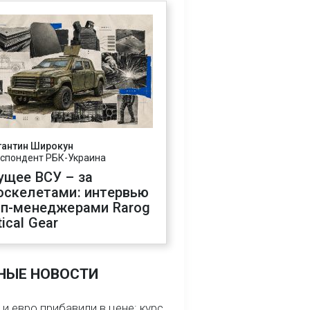
тантин Широкун
спондент РБК-Украина
ущее ВСУ – за
оскелетами: интервью
оп-менеджерами Rarog
ical Gear
НЫЕ НОВОСТИ
и евро прибавили в цене: курс