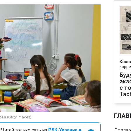
Конс
корре
Буд
экз
с т
Tact
ГЛАВ
ва (Getty Images)
 Читай только суть из
РБК-Украина в
Доллар 