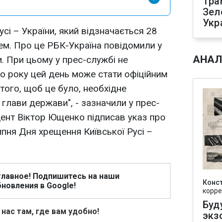
Тра
Зел
Укр
сі – України, який відзначається 28
нем. Про це РБК-Україна повідомили у
АНАЛ
. При цьому у прес-службі не
о року цей день може стати офіційним
того, щоб це було, необхідне
глави держави", - зазначили у прес-
ент Віктор Ющенко підписав указ про
ипня Дня хрещення Київської Русі –
главное! Подпишитесь на наши
Конс
новления в Google!
корре
Буд
 нас там, где вам удобно!
экз