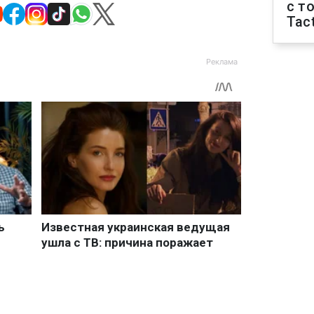
с т
Tact