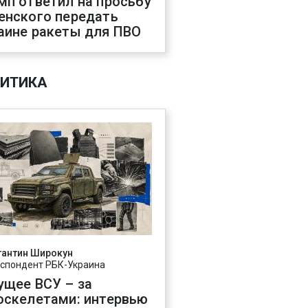
мп ответил на просьбу
енского передать
аине ракеты для ПВО
ИТИКА
тантин Широкун
спондент РБК-Украина
ущее ВСУ – за
оскелетами: интервью