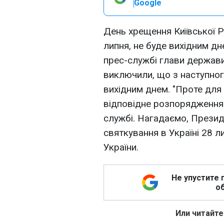
Google
День хрещення Київської Ру
липня, не буде вихідним д
прес-службі глави держави
виключили, що з наступног
вихідним днем. "Проте для 
відповідне розпорядження 
службі. Нагадаємо, Презид
святкування в Україні 28 л
України.
Не упустите 
об
Или читайте