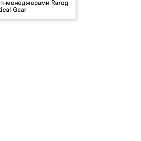
оп-менеджерами Rarog
ical Gear