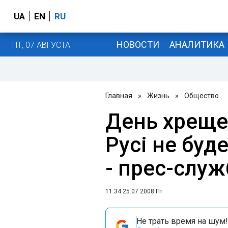
UA
EN
RU
НОВОСТИ
АНАЛИТИКА
ПТ, 07 АВГУСТА
Главная
»
Жизнь
»
Общество
День хреще
Русі не буд
- прес-служ
11:34 25.07.2008 Пт
Не трать время на шум!