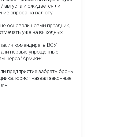
7 августа и ожидается ли
ние спроса на валюту
ине основали новый праздник,
отмечать уже на выходных
гласия командира: в ВСУ
вали первые упрощенные
ды через "Армия+"
ли предприятие забрать бронь
дника: юрист назвал законные
ния