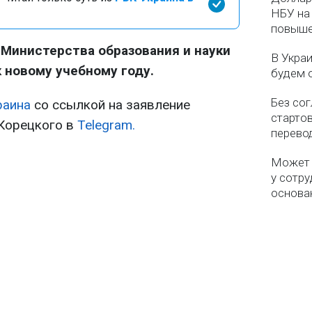
НБУ на 
повыше
Министерства образования и науки
В Укра
к новому учебному году.
будем 
Без со
раина
со ссылкой на заявление
старто
 Корецкого в
Telegram.
перево
Может 
у сотру
основа