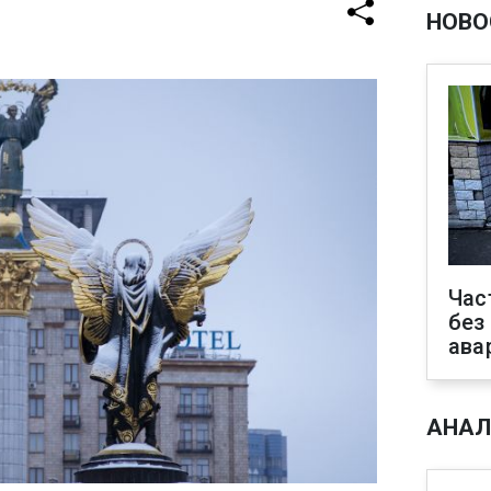
НОВО
Час
без
ава
АНАЛ