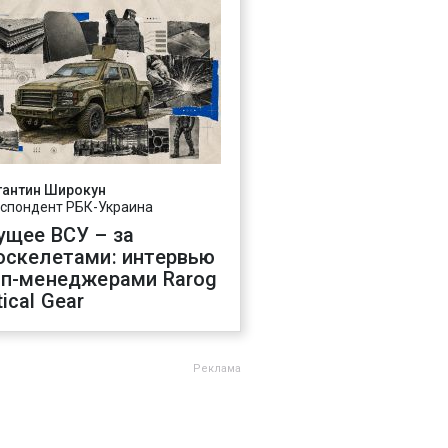
тантин Широкун
спондент РБК-Украина
ущее ВСУ – за
оскелетами: интервью
оп-менеджерами Rarog
ical Gear