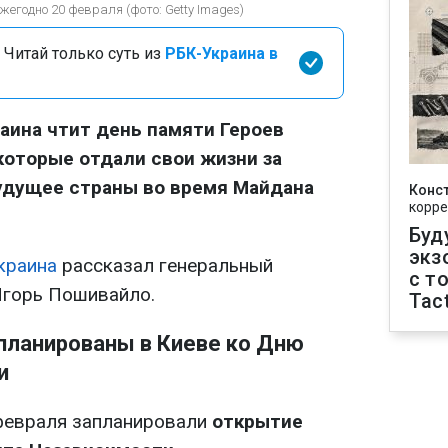
жегодно 20 февраля (фото: Getty Images)
 Читай только суть из
РБК-Украина в
аина чтит день памяти Героев
которые отдали свои жизни за
удущее страны во время Майдана
Конс
корре
Буд
экз
краина
рассказал генеральный
с т
Игорь Пошивайло.
Tact
планированы в Киеве ко Дню
и
 февраля запланировали
открытие