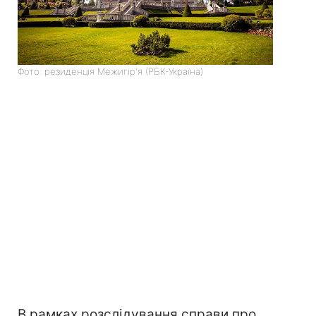
Фото: резиденція Межигір'я (РБК-Україна)
В рамках розслідування справи про