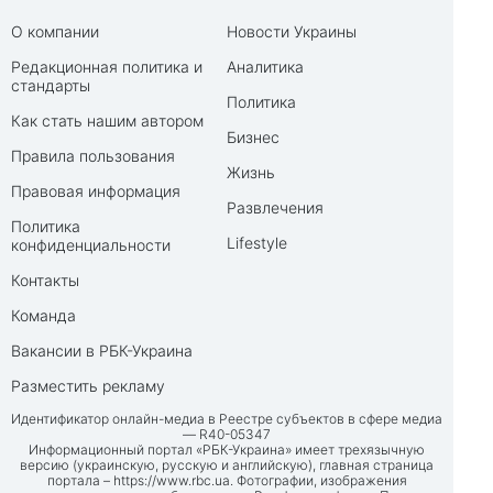
О компании
Новости Украины
Редакционная политика и
Аналитика
стандарты
Политика
Как стать нашим автором
Бизнес
Правила пользования
Жизнь
Правовая информация
Развлечения
Политика
Lifestyle
конфиденциальности
Контакты
Команда
Вакансии в РБК-Украина
Разместить рекламу
Идентификатор онлайн-медиа в Реестре субъектов в сфере медиа
— R40-05347
Информационный портал «РБК-Украина» имеет трехязычную
версию (украинскую, русскую и английскую), главная страница
портала –
https://www.rbc.ua
. Фотографии, изображения