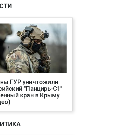
СТИ
ны ГУР уничтожили
сийский "Панцирь-С1"
оенный кран в Крыму
део)
ИТИКА