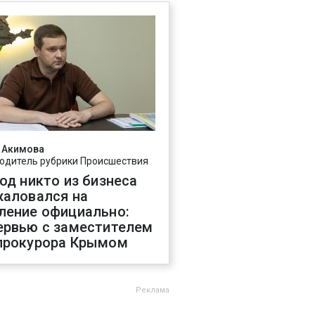
 Акимова
одитель рубрики Происшествия
год никто из бизнеса
жаловался на
ление официально:
ервью с заместителем
прокурора Крымом