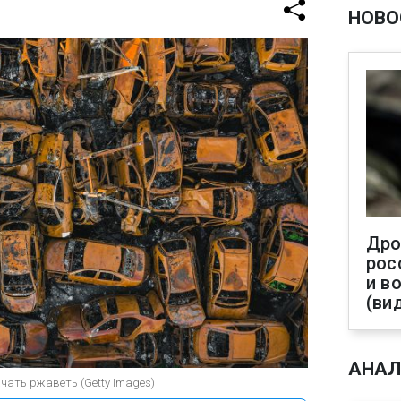
НОВО
Дро
рос
и в
(ви
АНАЛ
чать ржаветь (Getty Images)