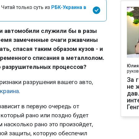
 Читай только суть из
РБК-Украина в
ши автомобили служили бы в разы
ремя замеченные очаги ржавчины
ть, спасая таким образом кузов - и
временного списания в металлолом.
о разрушительных процессов?
Юлия
руков
За 
признаки разрушения вашего авто,
не 
краина
.
дав
инт
ависит в первую очередь от
Ген
 который рано или поздно будет
м насколько рано это произойдет,
ной защиты, которую обеспечил