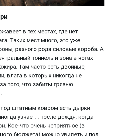
три
жавеет в тех местах, где нет
ага. Таких мест много, это уже
роны, разного рода силовые короба. А
ентральный тоннель и зона в ногах
ажира. Там часто есть двойные,
и, влага в которых никогда не
за того, что забиты грязью
.
ы под штатным ковром есть дырки
ногда узнает... после дождя, когда
он. Кое-что очень неприятное (в
ного бюджета) можно увидеть и под