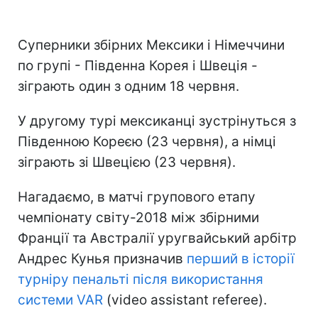
Суперники збірних Мексики і Німеччини
по групі - Південна Корея і Швеція -
зіграють один з одним 18 червня.
У другому турі мексиканці зустрінуться з
Південною Кореєю (23 червня), а німці
зіграють зі Швецією (23 червня).
Нагадаємо, в матчі групового етапу
чемпіонату світу-2018 між збірними
Франції та Австралії уругвайський арбітр
Андрес Кунья призначив
перший в історії
турніру пенальті після використання
системи VAR
(video assistant referee).