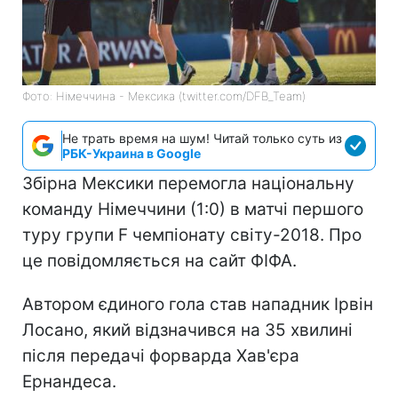
Фото: Німеччина - Мексика (twitter.com/DFB_Team)
Не трать время на шум! Читай только суть из
РБК-Украина в Google
Збірна Мексики перемогла національну
команду Німеччини (1:0) в матчі першого
туру групи F чемпіонату світу-2018. Про
це повідомляється на сайт ФІФА.
Автором єдиного гола став нападник Ірвін
Лосано, який відзначився на 35 хвилині
після передачі форварда Хав'єра
Ернандеса.