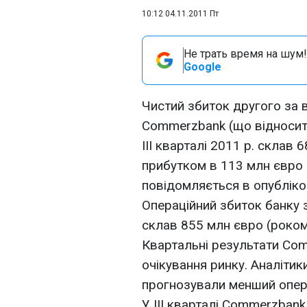
10:12 04.11.2011 Пт
Не трать время на шум!
Google
Чистий збиток другого за 
Commerzbank (що відносит
III кварталі 2011 р. склав 
прибутком в 113 млн євро в
повідомляється в опубліко
Операційний збиток банку з
склав 855 млн євро (роком
Квартальні результати Co
очікування ринку. Аналітик
прогнозували менший опера
У III кварталі Commerzban