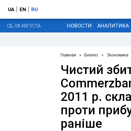
UA
EN
RU
НОВОСТИ
АНАЛИТИКА
СБ, 08 АВГУСТА
Главная
»
Бизнес
»
Экономика
Чистий зби
Commerzbank
2011 р. скл
проти приб
раніше