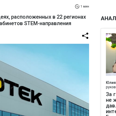
1 мин
еях, расположенных в 22 регионах
АНАЛ
кабинетов STEM-направления
Юлия
руков
За 
не 
дав
инт