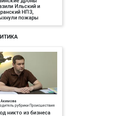
аинские дроны
азили Ильский и
ранский НПЗ,
ыхнули пожары
ИТИКА
 Акимова
одитель рубрики Происшествия
год никто из бизнеса