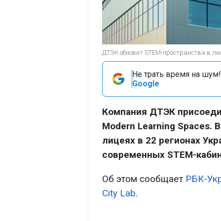
ДТЭК обновит STEM-пространства в лиц
Не трать время на шум!
Google
Компания ДТЭК присоеди
Modern Learning Spaces. 
лицеях в 22 регионах Ук
современных STEM-кабин
Об этом сообщает
РБК-Ук
City Lab
.