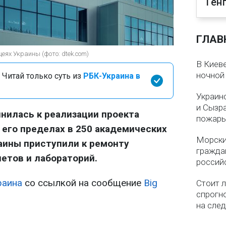
Ген
ГЛАВ
еях Украины (фото: dtek.com)
В Киеве
ночной
 Читай только суть из
РБК-Украина в
Украин
и Сызр
нилась к реализации проекта
пожар
В его пределах в 250 академических
Морски
раины приступили к ремонту
гражда
етов и лабораторий.
россий
раина
со ссылкой на сообщение
Big
Стоит л
спрогно
на сле