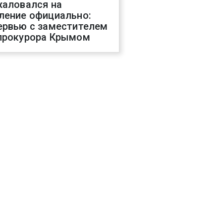
жаловался на
ление официально:
ервью с заместителем
прокурора Крымом