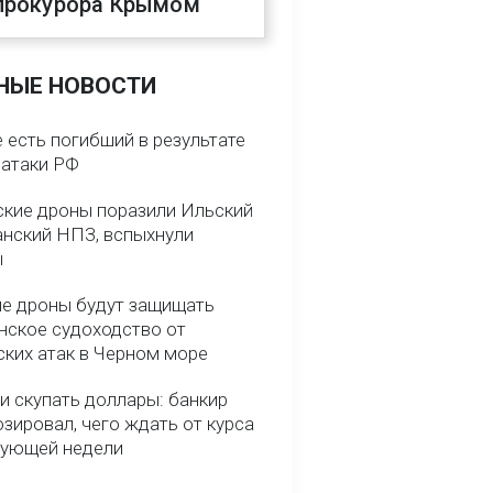
прокурора Крымом
НЫЕ НОВОСТИ
 есть погибший в результате
 атаки РФ
ские дроны поразили Ильский
анский НПЗ, вспыхнули
ы
е дроны будут защищать
нское судоходство от
ских атак в Черном море
и скупать доллары: банкир
зировал, чего ждать от курса
дующей недели