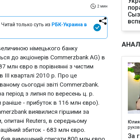
Укр
пор
2 мин
Сыз
всп
 Читай только суть из
РБК-Украина в
АНАЛ
величиною німецького банку
ься до акціонерів Commerzbank AG) в
687 млн євро в порівнянні з чистим
 III кварталі 2010 р. Про це
ваному сьогодні звіті Commerzbank.
а період з липня по вересень ц. р.
 раніше - прибуток в 116 млн євро).
mmerzbank виявилися гіршими за
и, опитані Reuters, в середньому
Юлия
руков
ційний збиток - 683 млн євро.
За 
k був вимушений списати 800 млн євро