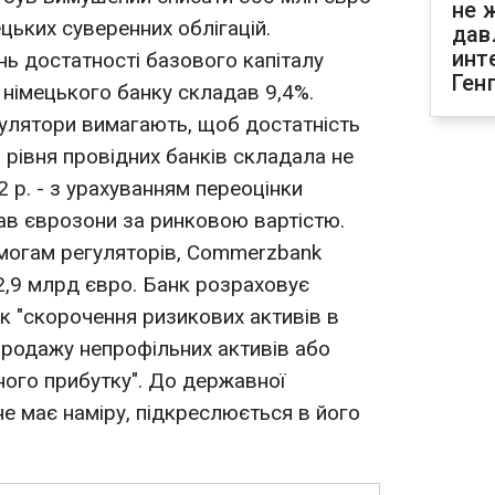
не 
цьких суверенних облігацій.
дав
инт
нь достатності базового капіталу
Ген
) німецького банку складав 9,4%.
гулятори вимагають, щоб достатність
 рівня провідних банків складала не
 р. - з урахуванням переоцінки
ав єврозони за ринковою вартістю.
могам регуляторів, Commerzbank
2,9 млрд євро. Банк розраховує
ок "скорочення ризикових активів в
 продажу непрофільних активів або
ого прибутку". До державної
е має наміру, підкреслюється в його