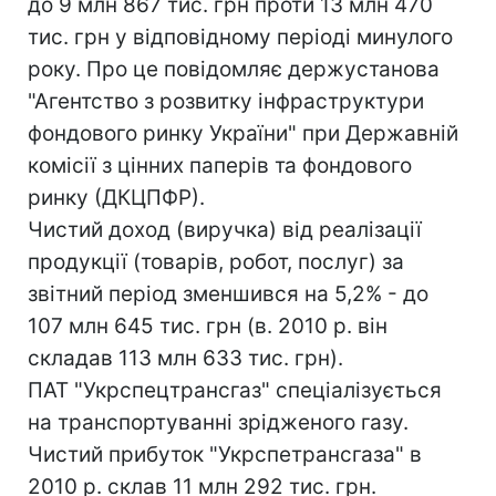
до 9 млн 867 тис. грн проти 13 млн 470
тис. грн у відповідному періоді минулого
року. Про це повідомляє держустанова
"Агентство з розвитку інфраструктури
фондового ринку України" при Державній
комісії з цінних паперів та фондового
ринку (ДКЦПФР).
Чистий доход (виручка) від реалізації
продукції (товарів, робот, послуг) за
звітний період зменшився на 5,2% - до
107 млн ​​645 тис. грн (в. 2010 р. він
складав 113 млн 633 тис. грн).
ПАТ "Укрспецтрансгаз" спеціалізується
на транспортуванні зрідженого газу.
Чистий прибуток "Укрспетрансгаза" в
2010 р. склав 11 млн 292 тис. грн.