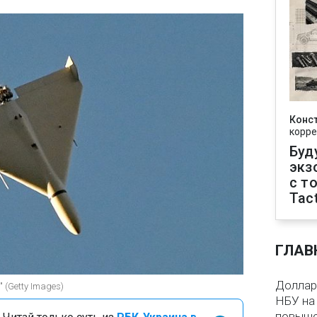
Конс
корре
Буд
экз
с т
Tact
ГЛАВ
Доллар 
 (Getty Images)
НБУ на 
повыше