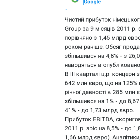
Google
Чистий прибуток німецько
Group за 9 місяців 2011 р. 
порівняно з 1,45 млрд євр
роком раніше. Обсяг продажі
збільшився на 4,8% - з 26,
наводяться в опублікованом
В III кварталі ц.р. концерн
642 млн євро, що на 125%
річної давності в 285 млн 
збільшився на 1% - до 8,67
41% - до 1,73 млрд євро.
Прибуток EBITDA, скоригован
2011 р. зріс на 8,5% - до 1
1,66 млрд євро). Аналітики