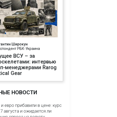
тантин Широкун
спондент РБК-Украина
ущее ВСУ – за
оскелетами: интервью
оп-менеджерами Rarog
ical Gear
НЫЕ НОВОСТИ
и евро прибавили в цене: курс
7 августа и ожидается ли
ние спроса на валюту