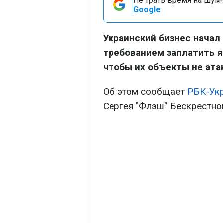
Не трать время на шум!
Google
Украинский бизнес начал
требованием заплатить я
чтобы их объекты не ата
Об этом сообщает
РБК-Ук
Сергея "Флэш" Бескрестно