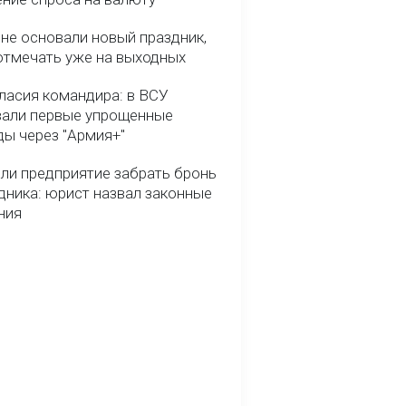
ине основали новый праздник,
отмечать уже на выходных
гласия командира: в ВСУ
вали первые упрощенные
ды через "Армия+"
ли предприятие забрать бронь
дника: юрист назвал законные
ния