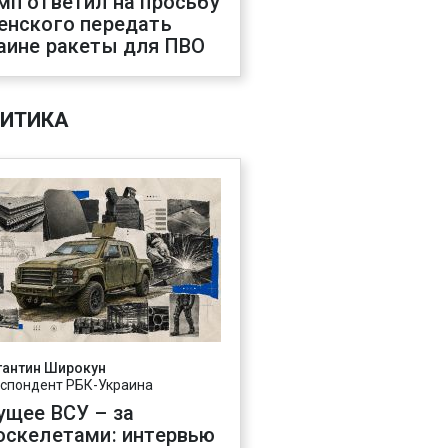
мп ответил на просьбу
енского передать
аине ракеты для ПВО
ИТИКА
тантин Широкун
спондент РБК-Украина
ущее ВСУ – за
оскелетами: интервью