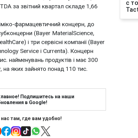
с т
TDA за звітний квартал складе 1,66
Tact
 хіміко-фармацевтичний концерн, до
убконцерни (Bayer MaterialScience,
althCare) і три сервісні компанії (Bayer
hnology Service і Currenta). Концерн
ис. найменувань продуктів і має 300
, на яких зайнято понад 110 тис.
главное! Подпишитесь на наши
новления в Google!
 нас там, где вам удобно!