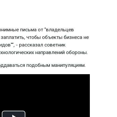
нонимные письма от "владельцев
заплатить, чтобы объекты бизнеса не
дов"", - рассказал советник
ехнологических направлений обороны.
оддаваться подобным манипуляциям.