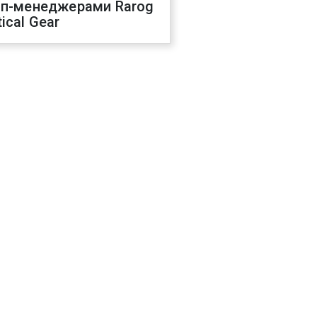
оп-менеджерами Rarog
ical Gear