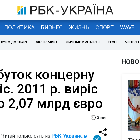
ПОЛИТИКА
БИЗНЕС
ЖИЗНЬ
СПОРТ
WAVE
КУРС ДОЛЛАРА
ЭКОНОМИКА
ЛИЧНЫЕ ФИНАНСЫ
TECH
MILTECH
НОВО
буток концерну
іс. 2011 р. виріс
до 2,07 млрд євро
2 мин
 Читай только суть из
РБК-Украина в