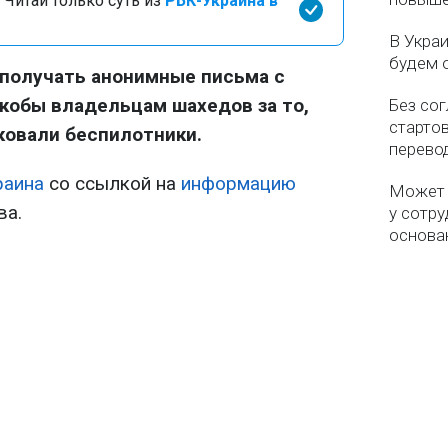
 Читай только суть из
РБК-Украина в
В Укра
будем 
 получать анонимные письма с
кобы владельцам шахедов за то,
Без со
старто
ковали беспилотники.
перево
раина
со ссылкой на
информацию
Может 
ва.
у сотру
основа