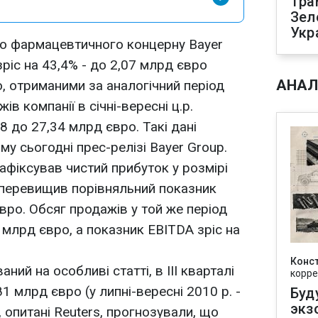
Тра
Зел
Укр
го фармацевтичного концерну Bayer
зріс на 43,4% - до 2,07 млрд євро
АНАЛ
о, отриманими за аналогічний період
в компанії в січні-вересні ц.р.
08 до 27,34 млрд євро. Такі дані
у сьогодні прес-релізі Bayer Group.
 зафіксував чистий прибуток у розмірі
 перевищив порівняльний показник
євро. Обсяг продажів у той же період
 млрд євро, а показник EBITDA зріс на
Конс
ий на особливі статті, в III кварталі
корре
,81 млрд євро (у липні-вересні 2010 р. -
Буд
экз
, опитані Reuters, прогнозували, що