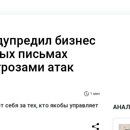
дупредил бизнес
ых письмах
грозами атак
1 мин
себя за тех, кто якобы управляет
АНАЛ