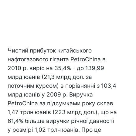
Чистий прибуток китайського
нафтогазового гіганта PetroChina в
2010 р. виріс на 35,4% - до 139,99
млрд юанів (21,3 млрд дол. за
поточним курсом) в порівнянні з 103,4
млрд юанів у 2009 р. Виручка
PetroChina за підсумками року склав
1,47 трлн юанів (223 млрд дол.), що на
61,4% більше виручки річної давності
у розмірі 1,02 трлн юанів. Про це