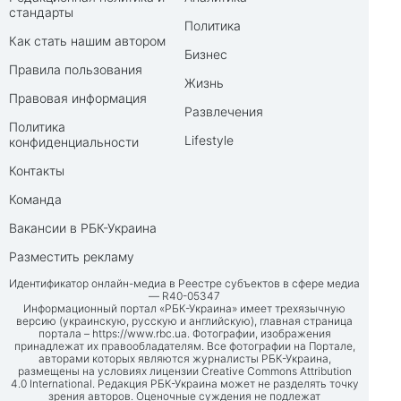
стандарты
Политика
Как стать нашим автором
Бизнес
Правила пользования
Жизнь
Правовая информация
Развлечения
Политика
Lifestyle
конфиденциальности
Контакты
Команда
Вакансии в РБК-Украина
Разместить рекламу
Идентификатор онлайн-медиа в Реестре субъектов в сфере медиа
— R40-05347
Информационный портал «РБК-Украина» имеет трехязычную
версию (украинскую, русскую и английскую), главная страница
портала –
https://www.rbc.ua
. Фотографии, изображения
принадлежат их правообладателям. Все фотографии на Портале,
авторами которых являются журналисты РБК-Украина,
размещены на условиях лицензии Creative Commons Attribution
4.0 International. Редакция РБК-Украина может не разделять точку
зрения авторов. Оценочные суждения не подлежат