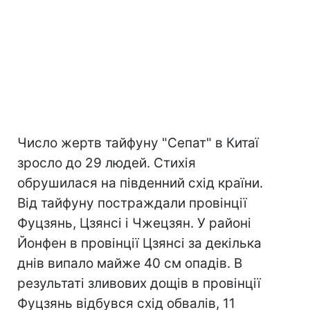
Число жертв тайфуну "Сепат" в Китаї
зросло до 29 людей. Стихія
обрушилася на південний схід країни.
Від тайфуну постраждали провінції
Фуцзянь, Цзянсі і Чжецзян. У районі
Йонфен в провінції Цзянсі за декілька
днів випало майже 40 см опадів. В
результаті зливових дощів в провінції
Фуцзянь відбувся схід обвалів, 11