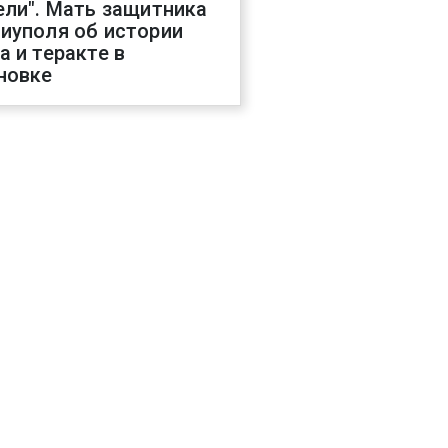
ели". Мать защитника
иуполя об истории
а и теракте в
новке