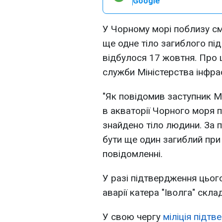
Google
У Чорному морі поблизу см
ще одне тіло загиблого під 
відбулося 17 жовтня. Про 
служби Міністерства інфра
"Як повідомив заступник М
в акваторії Чорного моря 
знайдено тіло людини. За
бути ще один загиблий при а
повідомленні.
У разі підтвердження цього
аварії катера "Іволга" склад
У свою чергу
міліція підтв