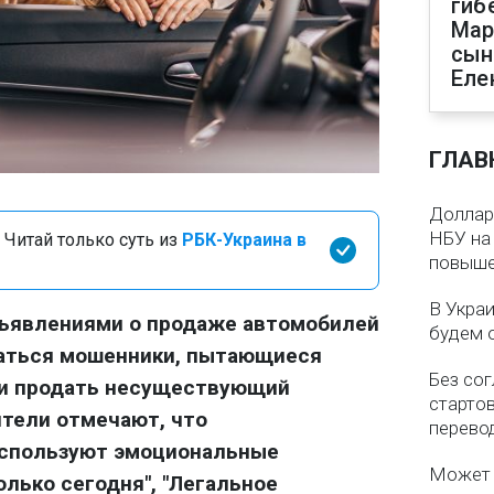
гиб
Мар
сын
Еле
ГЛАВ
Доллар 
НБУ на 
 Читай только суть из
РБК-Украина в
повыше
В Укра
ъявлениями о продаже автомобилей
будем 
ваться мошенники, пытающиеся
Без со
ли продать несуществующий
старто
тели отмечают, что
перево
используют эмоциональные
Может 
олько сегодня", "Легальное