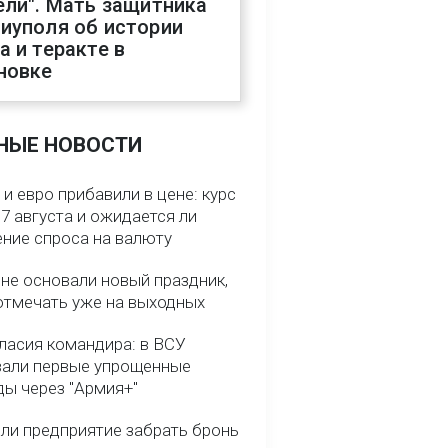
ели". Мать защитника
иуполя об истории
а и теракте в
новке
НЫЕ НОВОСТИ
и евро прибавили в цене: курс
7 августа и ожидается ли
ние спроса на валюту
ине основали новый праздник,
отмечать уже на выходных
гласия командира: в ВСУ
вали первые упрощенные
ды через "Армия+"
ли предприятие забрать бронь