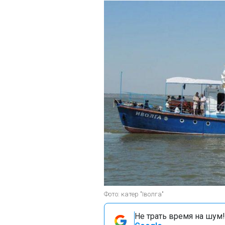
Фото: катер "Іволга"
Не трать время на шум!