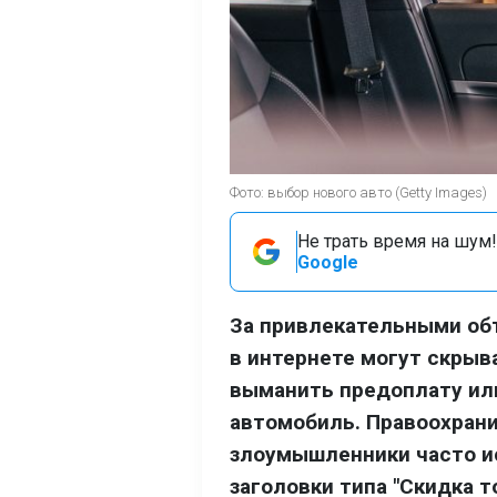
Фото: выбор нового авто (Getty Images)
Не трать время на шум!
Google
За привлекательными об
в интернете могут скры
выманить предоплату и
автомобиль. Правоохрани
злоумышленники часто 
заголовки типа "Скидка т