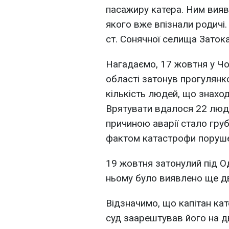
пасажиру катера. Ним вияв
якого вже впізнали родичі.
ст. Сонячної селища Затока
Нагадаємо, 17 жовтня у Чо
області затонув прогулянко
кількість людей, що знахо
Врятувати вдалося 22 люд
причиною аварії стало груб
фактом катастрофи поруше
19 жовтня затонулий під О
ньому було виявлено ще дв
Відзначимо, що капітан кат
суд заарештував його на дв