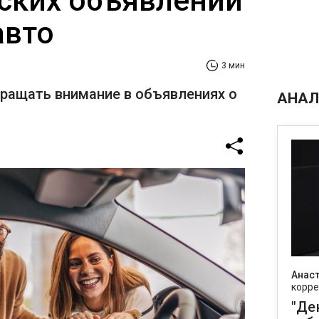
ских объявлений
авто
3 мин
бращать внимание в объявлениях о
АНАЛ
Анаст
корре
"Де