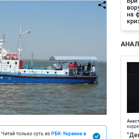
Бри
вор
на 
кри
АНАЛ
Анаст
корре
 Читай только суть из
РБК-Украина в
"Де