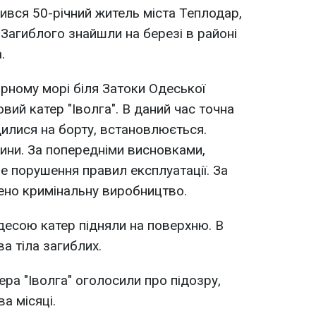
ився 50-річний житель міста Теплодар,
 Загиблого знайшли на березі в районі
.
рному морі біля Затоки Одеської
вий катер "Іволга". В даний час точна
дилися на борту, встановлюється.
ини. За попередніми висновками,
е порушення правил експлуатації. За
но кримінальну виробництво.
десою катер підняли на поверхню. В
а тіла загиблих.
ера "Іволга" оголосили про підозру,
а місяці.