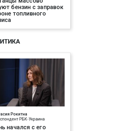
танцы массово
уют бензин с заправок
фоне топливного
зиса
ИТИКА
асия Рокитна
спондент РБК-Украина
нь начался с его