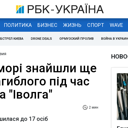
ПОЛИТИКА
БИЗНЕС
ЖИЗНЬ
СПОРТ
WAVE
БСТРЕЛ КИЕВА
DRONE DEALS
ОРМУЗСКИЙ ПРОЛИВ
ВОЙНА В УКРАИ
вия
НОВО
морі знайшли ще
агиблого під час
а "Іволга"
2 мин
шилася до 17 осіб