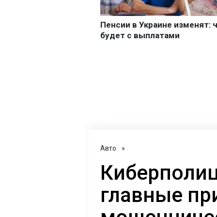
Авто
»
Киберполиц
главные пр