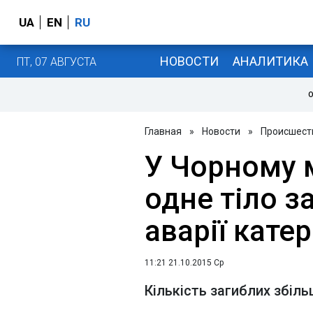
UA
EN
RU
НОВОСТИ
АНАЛИТИКА
ПТ, 07 АВГУСТА
О
Главная
»
Новости
»
Происшест
У Чорному 
одне тіло з
аварії катер
11:21 21.10.2015 Ср
Кількість загиблих збіль