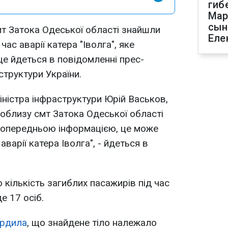
гиб
Мар
сын
т Затока Одеської області знайшли
Еле
час аварії катера "Іволга", яке
це йдеться в повідомленні прес-
структури України.
іністра інфраструктури Юрій Васьков,
поблизу смт Затока Одеської області
 попередньою інформацією, це може
варії катера Іволга", - йдеться в
 кількість загиблих пасажирів під час
е 17 осіб.
ердила
, що знайдене тіло належало