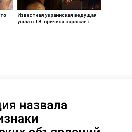
ия назвала
изнаки