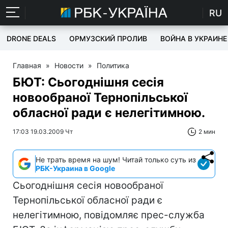
RU
DRONE DEALS
ОРМУЗСКИЙ ПРОЛИВ
ВОЙНА В УКРАИНЕ
Главная
»
Новости
»
Политика
БЮТ: Сьогоднішня сесія
новообраної Тернопільської
обласної ради є нелегітимною.
17:03 19.03.2009 Чт
2 мин
Не трать время на шум! Читай только суть из
РБК-Украина в Google
Сьогоднішня сесія новообраної
Тернопільської обласної ради є
нелегітимною, повідомляє прес-служба