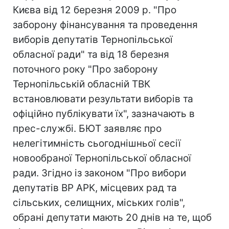
Києва від 12 березня 2009 р. "Про
заборону фінансування та проведення
виборів депутатів Тернопільської
обласної ради" та від 18 березня
поточного року "Про заборону
Тернопільській обласній ТВК
встановлювати результати виборів та
офіційно публікувати їх", зазначають в
прес-службі. БЮТ заявляє про
нелегітимність сьогоднішньої сесії
новообраної Тернопільської обласної
ради. Згідно із законом "Про вибори
депутатів ВР АРК, місцевих рад та
сільських, селищних, міських голів",
обрані депутати мають 20 днів на те, щоб