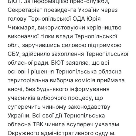
БЮТ. За інформацією прес-служби,
Секретаріат президента України через
голову Тернопільської ОДА Юрія
Чижмаря, використовуючи керівництво
виконавчої гілки влади Тернопільської
обл., заручившись силовою підтримкою
СБУ, здійснило захоплення Тернопільської
обласної ради. БЮТ заявляє, що всі
основні рішення Тернопільська обласна
територіальна виборча комісія приймала
вночі, без будь-якого інформування
учасників виборчого процесу, що
суперечить чинному законодавству
України. Всі свої дії Тернопільська
обласна ТВК чинила всупереч ухвалам
Окружного адміністративного суду м.