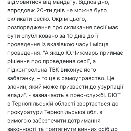
відмовитися від мандату. Відповідно,
впродовж 20-ти днів не можна було
скликати сесію. Окрім цього,
розпорядження про скликання сесії має
бути опубліковано за 10 днів до її
проведення із вказівкою часу і місця
проведення. "А якщо Ю.Чижмарь приймає
рішення про проведення сесії, а
підконтрольна ТВК виконує його
забаганку, – то це є самоуправство. Це
злочин, який може призвести до узурпації
влади", - зазначають в прес-службі. БЮТ
в Тернопільській області звертається до
прокуратури Тернопільської обл. з
вимогою забезпечити дотримання
законності та притягнути винних осіб до