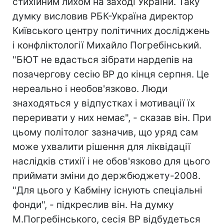
стихійним лихом на заході України. Таку
думку висловив РБК-Україна директор
Київського центру політичних досліджень
і конфліктології Михайло Погребінський.
"БЮТ не вдасться зібрати нардепів на
позачергову сесію ВР до кінця серпня. Це
нереально і необов'язково. Люди
знаходяться у відпустках і мотивації їх
переривати у них немає", - сказав він. При
цьому політолог зазначив, що уряд сам
може ухвалити рішення для ліквідації
наслідків стихії і не обов'язково для цього
приймати зміни до держбюджету-2008.
"Для цього у Кабміну існують спеціальні
фонди", - підкреслив він. На думку
М.Погребінського, сесія ВР відбудеться