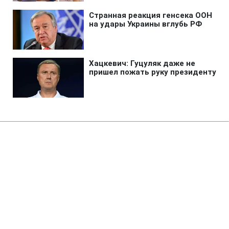
Главная
»
Бизнес
В 250 лицеях стартовало
обновление STEM-пространств
при поддержке ДТЭК‌
14:14 08.08.2026 Сб
1 мин