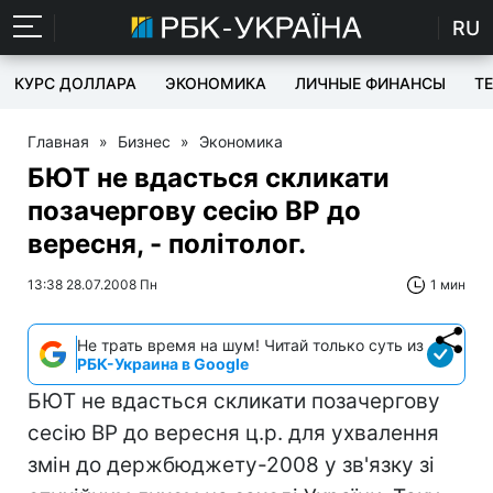
RU
КУРС ДОЛЛАРА
ЭКОНОМИКА
ЛИЧНЫЕ ФИНАНСЫ
T
Главная
»
Бизнес
»
Экономика
БЮТ не вдасться скликати
позачергову сесію ВР до
вересня, - політолог.
13:38 28.07.2008 Пн
1 мин
Не трать время на шум! Читай только суть из
РБК-Украина в Google
БЮТ не вдасться скликати позачергову
сесію ВР до вересня ц.р. для ухвалення
змін до держбюджету-2008 у зв'язку зі