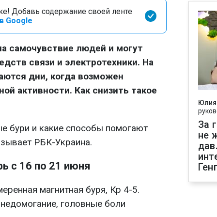
оке! Добавь содержание своей ленте
в Google
на самочувствие людей и могут
едств связи и электротехники. На
ются дни, когда возможен
ной активности. Как снизить такое
Юлия
руков
За 
е бури и какие способы помогают
не 
азывает РБК-Украина.
дав
инт
ь с 16 по 21 июня
Ген
меренная магнитная буря, Кр 4-5.
недомогание, головные боли