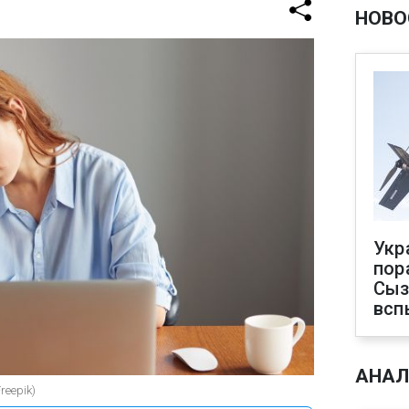
НОВО
Укр
пор
Сыз
всп
АНАЛ
reepik)