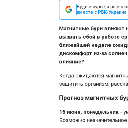
Будь в курсе, а не в ш
вместе с РБК-Украина 
Магнитные бури влияют 
вызвать сбой в работе ср
ближайшей неделе ожида
дискомфорт из-за солнеч
влияние?
Когда ожидаются магнитны
защитить организм, расск
Прогноз магнитных бур
16 июня, понедельник
- у
Возможно незначительное 