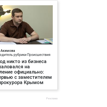
 Акимова
одитель рубрики Происшествия
год никто из бизнеса
жаловался на
ление официально:
ервью с заместителем
прокурора Крымом