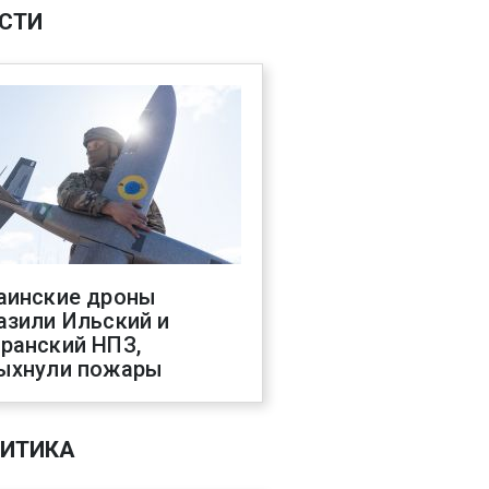
СТИ
аинские дроны
азили Ильский и
ранский НПЗ,
ыхнули пожары
ИТИКА