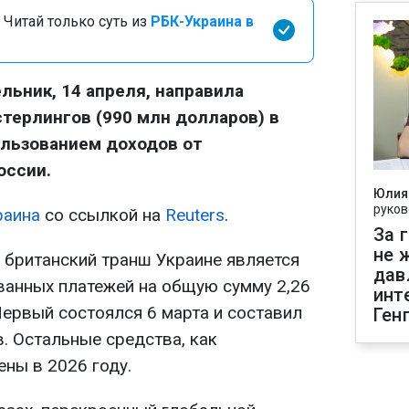
 Читай только суть из
РБК-Украина в
льник, 14 апреля, направила
стерлингов (990 млн долларов) в
ользованием доходов от
оссии.
Юлия
руков
раина
со ссылкой на
Reuters
.
За 
не 
й британский транш Украине является
дав
ванных платежей на общую сумму 2,26
инт
Первый состоялся 6 марта и составил
Ген
. Остальные средства, как
ены в 2026 году.