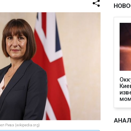
НОВО
Окк
Кие
изв
мом
АНАЛ
л Ривз (wikipedia.org)