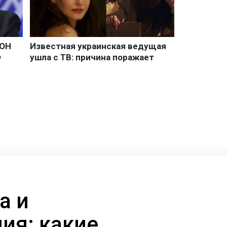
а и
ия: какие