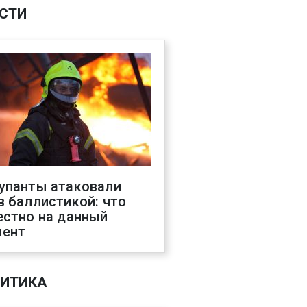
СТИ
упанты атаковали
в баллистикой: что
естно на данный
ент
ИТИКА