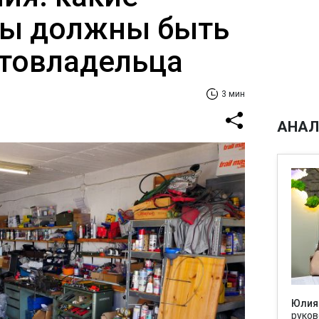
ты должны быть
втовладельца
3 мин
АНАЛ
Юлия
руков