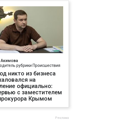
 Акимова
одитель рубрики Происшествия
год никто из бизнеса
жаловался на
ление официально:
ервью с заместителем
прокурора Крымом