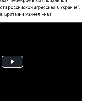
лазах, перекроенный глобальной
сти российской агрессией в Украине",
в Британии Рэйчел Ривз.
Play
Video