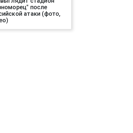
 выглядит стадион
рноморец" после
сийской атаки (фото,
ео)