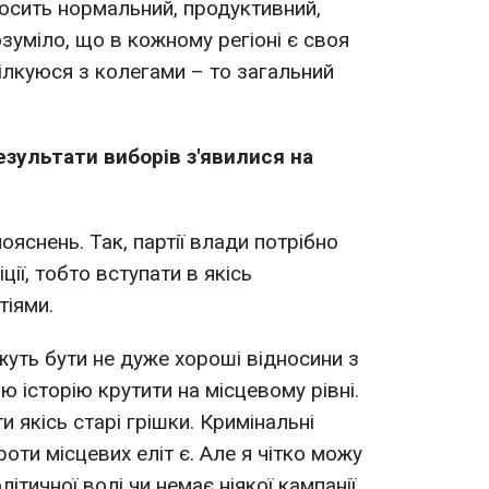
досить нормальний, продуктивний,
зуміло, що в кожному регіоні є своя
пілкуюся з колегами – то загальний
результати виборів з'явилися на
ояснень. Так, партії влади потрібно
ії, тобто вступати в якісь
тіями.
жуть бути не дуже хороші відносини з
 історію крутити на місцевому рівні.
и якісь старі грішки. Кримінальні
роти місцевих еліт є. Але я чітко можу
літичної волі чи немає ніякої кампанії