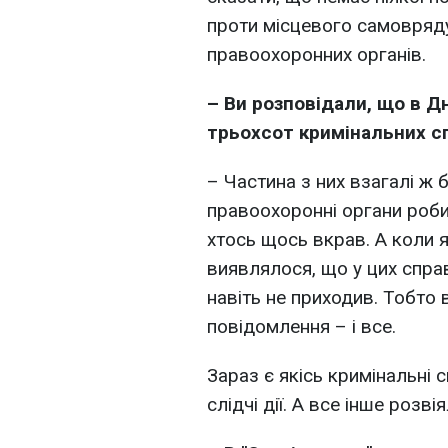
проти місцевого самовряд
правоохоронних органів.
– Ви розповідали, що в Дн
трьохсот кримінальних сп
– Частина з них взагалі ж 
правоохоронні органи робил
хтось щось вкрав. А коли я
виявлялося, що у цих спра
навіть не приходив. Тобто
повідомлення – і все.
Зараз є якісь кримінальні с
слідчі дії. А все інше розв