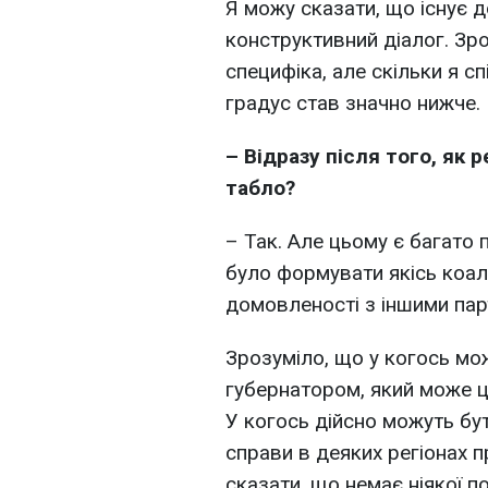
Я можу сказати, що існує 
конструктивний діалог. Зро
специфіка, але скільки я с
градус став значно нижче.
– Відразу після того, як 
табло?
– Так. Але цьому є багато п
було формувати якісь коаліц
домовленості з іншими пар
Зрозуміло, що у когось мо
губернатором, який може цю
У когось дійсно можуть бут
справи в деяких регіонах п
сказати, що немає ніякої по