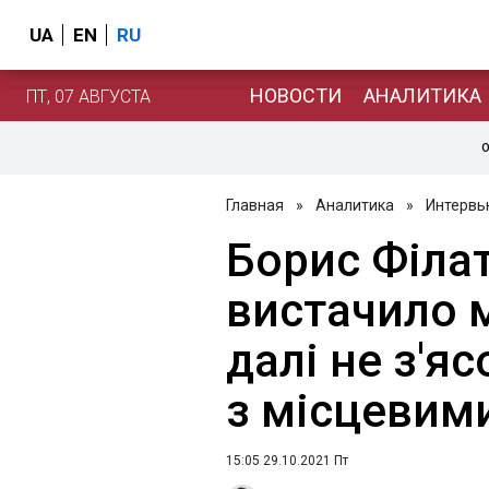
UA
EN
RU
НОВОСТИ
АНАЛИТИКА
ПТ, 07 АВГУСТА
О
Главная
»
Аналитика
»
Интервь
Борис Філат
вистачило 
далі не з'я
з місцевим
15:05 29.10.2021 Пт