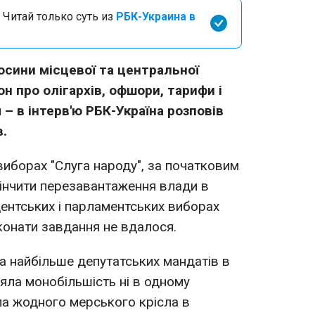
 Читай только суть из
РБК-Украина в
носини місцевої та центральної
кон про олігархів, офшори, тарифи і
– в інтерв'ю РБК-Україна розповів
.
виборах "Слуга народу", за початковим
інчити перезавантаження влади в
дентських і парламентських виборах
конати завдання не вдалося.
ла найбільше депутатських мандатів в
взяла монобільшість ні в одному
ала жодного мерського крісла в