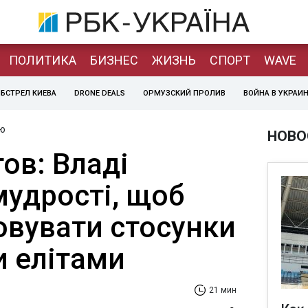
ПОЛИТИКА
БИЗНЕС
ЖИЗНЬ
СПОРТ
WAVE
БСТРЕЛ КИЕВА
DRONE DEALS
ОРМУЗСКИЙ ПРОЛИВ
ВОЙНА В УКРАИ
ю
НОВО
ов: Владі
мудрості, щоб
совувати стосунки
и елітами
21 мин