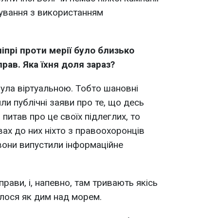
ування з використанням
іпрі проти мерії було близько
рав. Яка їхня доля зараз?
була віртуальною. Тобто шановні
и публічні заяви про те, що десь
 питав про це своїх підлеглих, то
вах до них ніхто з правоохоронців
 вони випустили інформаційне
прави, і, напевно, там тривають якісь
іялося як дим над морем.