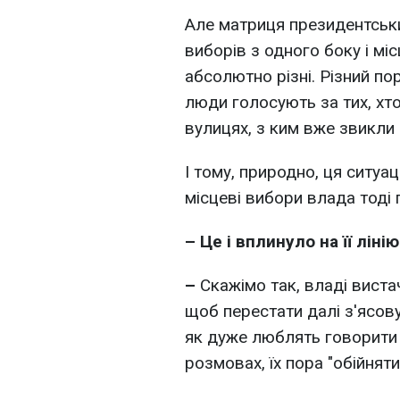
Але матриця президентськи
виборів з одного боку і мі
абсолютно різні. Різний по
люди голосують за тих, хто
вулицях, з ким вже звикли 
І тому, природно, ця ситуа
місцеві вибори влада тоді 
– Це і вплинуло на її ліні
–
Скажімо так, владі виста
щоб перестати далі з'ясову
як дуже люблять говорити 
розмовах, їх пора "обійняти