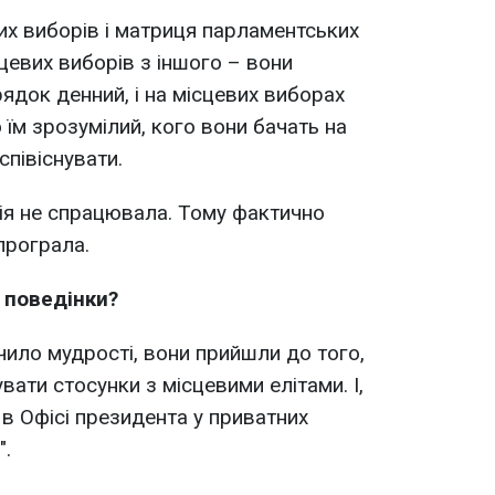
х виборів і матриця парламентських
сцевих виборів з іншого – вони
рядок денний, і на місцевих виборах
 їм зрозумілий, кого вони бачать на
співіснувати.
ція не спрацювала. Тому фактично
програла.
ю поведінки?
чило мудрості, вони прийшли до того,
вати стосунки з місцевими елітами. І,
в Офісі президента у приватних
".