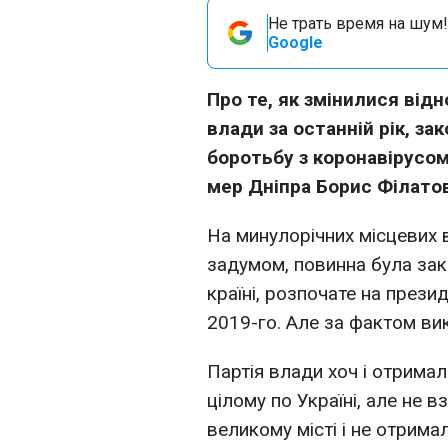
Не трать время на шум!
Google
Про те, як змінилися від
влади за останній рік, за
боротьбу з коронавірусом 
мер Дніпра Борис Філатов
На минулорічних місцевих 
задумом, повинна була зак
країні, розпочате на прези
2019-го. Але за фактом ви
Партія влади хоч і отрима
цілому по Україні, але не 
великому місті і не отрим