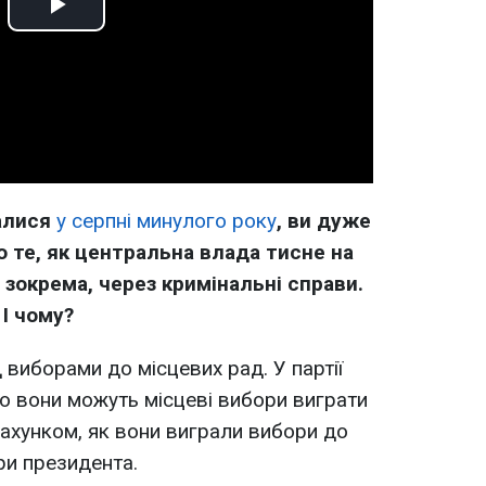
Play
Video
валися
у серпні минулого року
, ви дуже
 те, як центральна влада тисне на
зокрема, через кримінальні справи.
 І чому?
д виборами до місцевих рад. У партії
що вони можуть місцеві вибори виграти
ахунком, як вони виграли вибори до
ри президента.