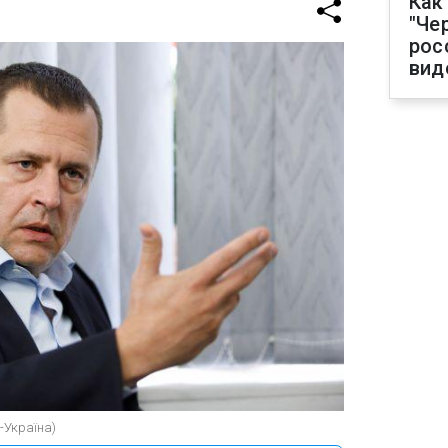
Как
"Че
рос
вид
К-Україна)