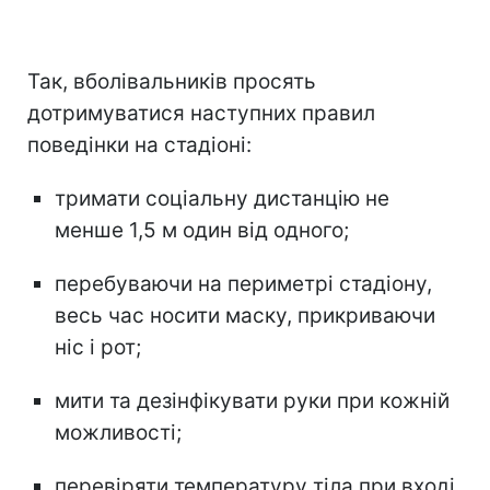
Так, вболівальників просять
дотримуватися наступних правил
поведінки на стадіоні:
тримати соціальну дистанцію не
менше 1,5 м один від одного;
перебуваючи на периметрі стадіону,
весь час носити маску, прикриваючи
ніс і рот;
мити та дезінфікувати руки при кожній
можливості;
перевіряти температуру тіла при вході