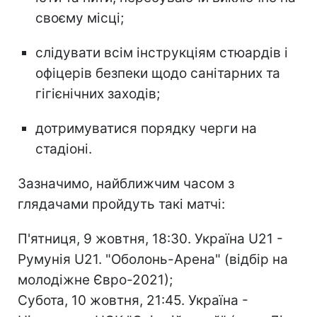
своєму місці;
слідувати всім інструкціям стюардів і
офіцерів безпеки щодо санітарних та
гігієнічних заходів;
дотримуватися порядку черги на
стадіоні.
Зазначимо, найближчим часом з
глядачами пройдуть такі матчі:
П'ятниця, 9 жовтня, 18:30. Україна U21 -
Румунія U21. "Оболонь-Арена" (відбір на
молодіжне Євро-2021);
Субота, 10 жовтня, 21:45. Україна -