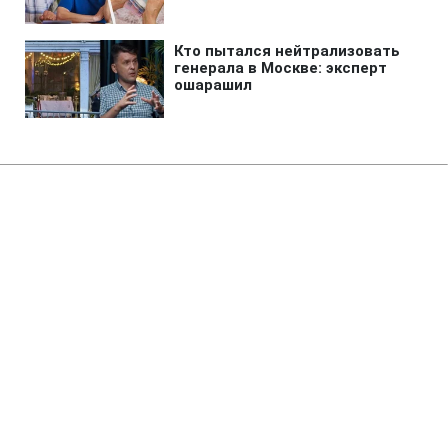
Главная
»
Жизнь
»
Общество
Опыт ДТЭК: ветеранская
политика стала частью
стратегии развития бизнеса
15:21 07.08.2026 Пт
2 мин
В ДТЭК считают ветеранскую политику
составляющей стратегии развития
бизнеса