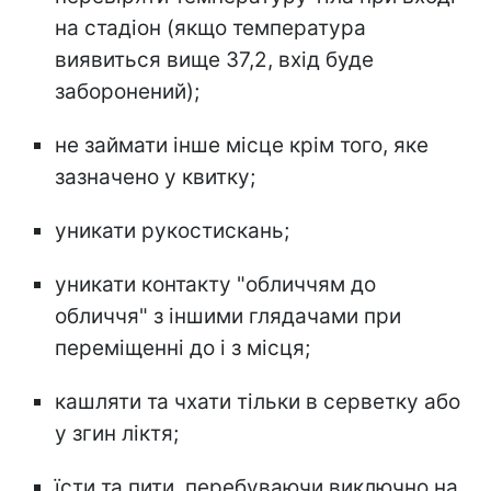
на стадіон (якщо температура
виявиться вище 37,2, вхід буде
заборонений);
не займати інше місце крім того, яке
зазначено у квитку;
уникати рукостискань;
уникати контакту "обличчям до
обличчя" з іншими глядачами при
переміщенні до і з місця;
кашляти та чхати тільки в серветку або
у згин ліктя;
їсти та пити, перебуваючи виключно на