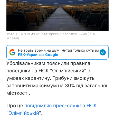
Фото: НСК "Олімпійський" прийме вболівальників (РБК-
Україна)
Не трать время на шум! Читай только суть из
РБК-Украина в Google
Уболівальникам пояснили правила
поведінки на НСК "Олімпійський" в
умовах карантину. Трибуни зможуть
заповнити максимум на 30% від загальної
місткості.
Про це
повідомляє прес-служба НСК
"Олімпійській
".