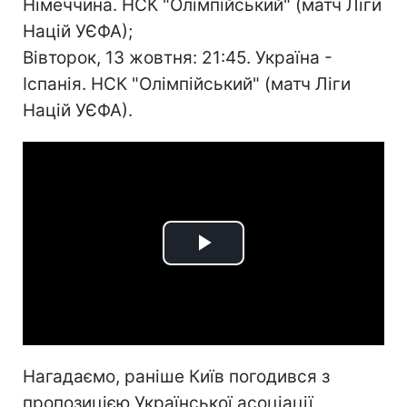
Німеччина. НСК "Олімпійський" (матч Ліги
Націй УЄФА);
Вівторок, 13 жовтня: 21:45. Україна -
Іспанія. НСК "Олімпійський" (матч Ліги
Націй УЄФА).
Play
Video
Нагадаємо, раніше Київ погодився з
пропозицією Української асоціації