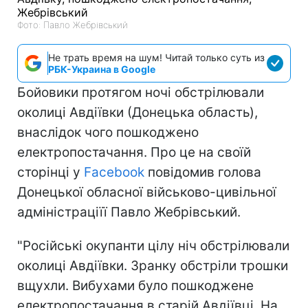
Фото: Павло Жебрівський
Не трать время на шум! Читай только суть из
РБК-Украина в Google
Бойовики протягом ночі обстрілювали
околиці Авдіївки (Донецька область),
внаслідок чого пошкоджено
електропостачання. Про це на своїй
сторінці у
Facebook
повідомив голова
Донецької обласної військово-цивільної
адміністраціїї Павло Жебрівський.
"Російські окупанти цілу ніч обстрілювали
околиці Авдіївки. Зранку обстріли трошки
вщухли. Вибухами було пошкоджене
електропостачання в старій Авдіївці. На