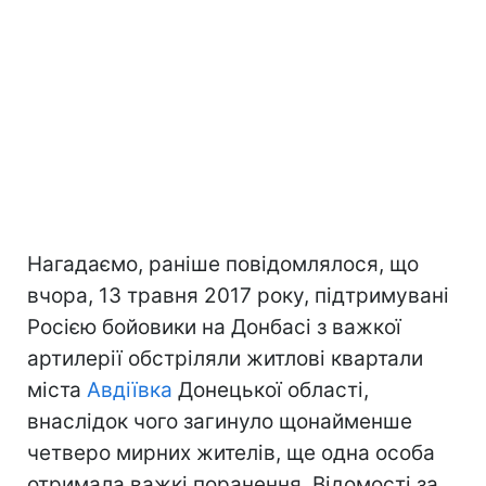
Нагадаємо, раніше повідомлялося, що
вчора, 13 травня 2017 року, підтримувані
Росією бойовики на Донбасі з важкої
артилерії обстріляли житлові квартали
міста
Авдіївка
Донецької області,
внаслідок чого загинуло щонайменше
четверо мирних жителів, ще одна особа
отримала важкі поранення. Відомості за