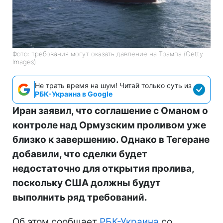
Фото: требования могут оказать давление на Трампа (Getty
Images)
Не трать время на шум! Читай только суть из
РБК-Украина в Google
Иран заявил, что соглашение с Оманом о
контроле над Ормузским проливом уже
близко к завершению. Однако в Тегеране
добавили, что сделки будет
недостаточно для открытия пролива,
поскольку США должны будут
выполнить ряд требований.
Об этом сообщает
РБК-Украина
со