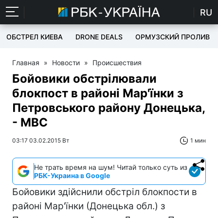
RU
ОБСТРЕЛ КИЕВА
DRONE DEALS
ОРМУЗСКИЙ ПРОЛИВ
Главная
»
Новости
»
Происшествия
Бойовики обстрілювали
блокпост в районі Мар'їнки з
Петровського району Донецька,
- МВС
03:17 03.02.2015 Вт
1 мин
Не трать время на шум! Читай только суть из
РБК-Украина в Google
Бойовики здійснили обстріл блокпости в
районі Мар'їнки (Донецька обл.) з