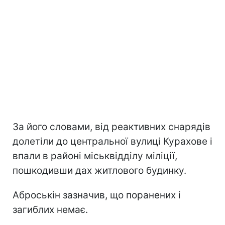
За його словами, від реактивних снарядів
долетіли до центральної вулиці Курахове і
впали в районі міськвідділу міліції,
пошкодивши дах житлового будинку.
Аброськін зазначив, що поранених і
загиблих немає.