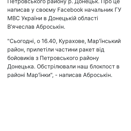
Петровського району р. Донецьк. Про це
написав у своєму Facebook начальник ГУ
МВС України в Донецькій області
В'ячеслав Аброськін.
"Сьогодні, о 16.40, Курахове, Мар'їнський
район, прилетіли частини ракет від
бойовиків з Петровського району
Донецька. Обстрілювали наш блокпост в
районі Мар'їнки", - написав Аброськін.