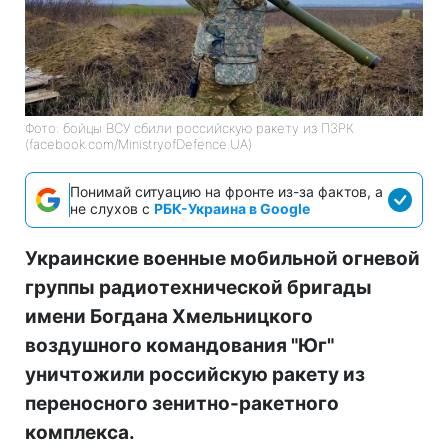
Фото: бойцы ВСУ сбили российскую ракету из ПЗРК
(facebook.com/MinistryofDefence.UA)
Понимай ситуацию на фронте из-за фактов, а
не слухов с
РБК-Украина в Google
Украинские военные мобильной огневой
группы радиотехнической бригады
имени Богдана Хмельницкого
воздушного командования "Юг"
уничтожили российскую ракету из
переносного зенитно-ракетного
комплекса.