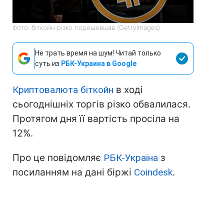
Фото: біткойн різко подешевшав (GettyImages)
Не трать время на шум! Читай только
суть из
РБК-Украина в Google
Криптовалюта біткойн
в ході
сьогоднішніх торгів різко обвалилася.
Протягом дня її вартість просіла на
12%.
Про це повідомляє
РБК-Україна
з
посиланням на дані біржі
Coindesk
.