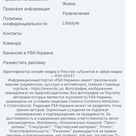
Жизнь
Правовая информация
Развлечения
Политика
Lifestyle
конфиденциальности
Контакты
Команда
Вакансии в РБК-Украина
Разместить рекламу
Идентификатор онлайн-медиа в Реестре субъектов в сфере медиа
— R40-05347
Информационный портал «РБК-Украина» имеет трехязычную
версию (украинскую, русскую и английскую), главная страница
портала –
https://www.rbc.ua
. Фотографии, изображения
принадлежат их правообладателям. Все фотографии на Портале,
авторами которых являются журналисты РБК-Украина,
размещены на условиях лицензии Creative Commons Attribution
4.0 International. Редакция РБК-Украина может не разделять точку
зрения авторов. Оценочные суждения не подлежат
опровержению и подтверждению их правдивости. За
достоверность и содержание рекламы ответственность несет
рекламодатель. Материалы, обозначенные плашкой: "Пресс-
релизы", "Спецпроект", "Партнерский материал", "Promo",
"Благотворительность", "Резонанс" размещаются на правах
рекламы и предназначены, как правило, для лиц, достигших 21-